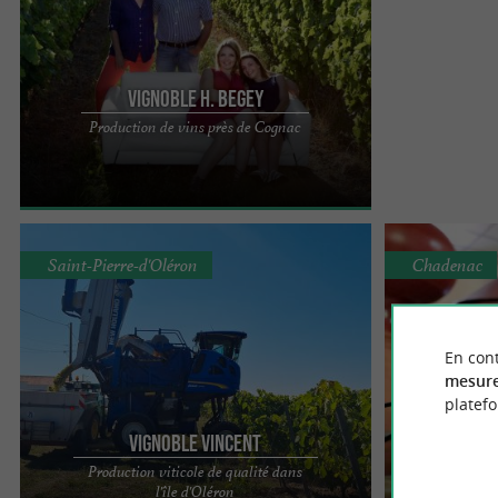
Vignoble H. Begey
Situé en plein cœur du vignoble Charentais, à 20
Production de vins près de Cognac
minutes de Cognac, dans le petit village de Villars-
les-Bois, ...
Saint-Pierre-d'Oléron
Chadenac
En cont
mesure
platef
Vignoble Vincent
C
Production viticole de qualité dans
Exploit
Riche du label Vignoble et découverte, l’ Île
COGNAC LABL
l'île d'Oléron