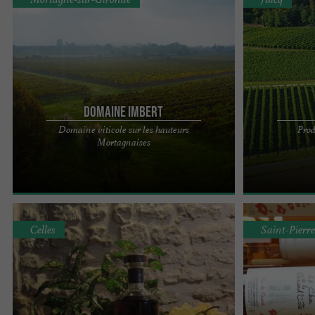
Domaine Imbert
Domaine viticole sur les hauteurs
Prod
Notre domaine viticole est situé sur les hauteurs
Depuis plus d'u
Mortagnaises
Mortagnaises. Il se situe au nord du bourg de ...
familiale situ
dans le village d
Celles
Saint-Pierr