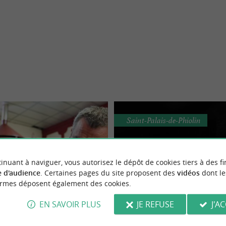
Saint-Palais-de-Phiolin
inuant à naviguer, vous autorisez le dépôt de cookies tiers à des fi
 d'audience
. Certaines pages du site proposent des
vidéos
dont le
ormes déposent également des cookies.
ognac Lablanche
Domaine du Chêne
EN SAVOIR PLUS
JE REFUSE
J'A
ation familiale en Charente-
Créateur de spiritueux Saint-
ANCHE À CHADENAC Une
Créateur de spiritueux depuis plus d
Maritime
de-Phiolin en Charente Mar