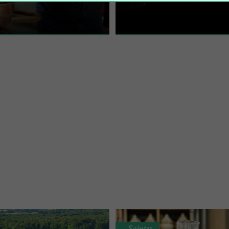
cole implantée au cœur de
Domaine du Chêne est une maison f
etite Champagne La ...
fondée en 1865 par ...
Saintes