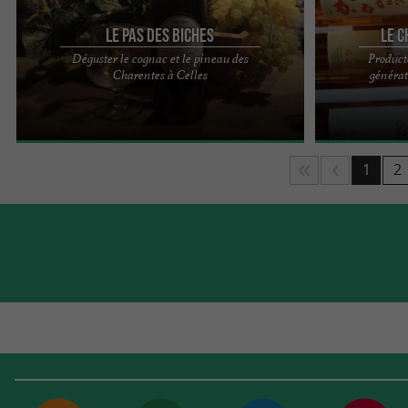
Le Pas des Biches
Le C
Déguster le cognac et le pineau des
Product
Lors de votre séjour au Camping du Pas des
LE CHAI DE LA
Charentes à Celles
générat
Biches, nous vous ferons découvrir et vivre la
D’OLÉRON – ÎL
distillation et la ...
DE LA COTINIÈR
1
2