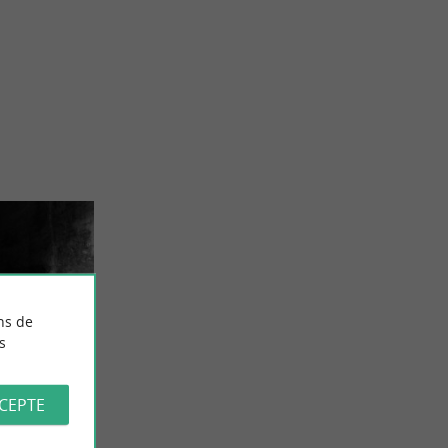
ns de
s
CCEPTE
Palais-
e 150 ans, le
itime