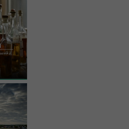
n
uvrir à
aison de
ion et