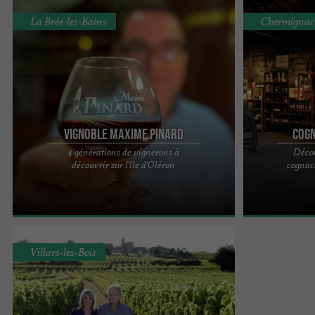
La Brée-les-Bains
Chermignac
Vignoble Maxime Pinard
Cogn
4 générations de vignerons à
Décou
C'est un domaine où vivre rime avec vos désirs de
La Famille Valle
découvrir sur l'île d'Oléron
cognac
rêves et de découvertes. Apaisant pour l'âme,
découvrir le pri
réconfortant ...
chai de ...
Villars-les-Bois