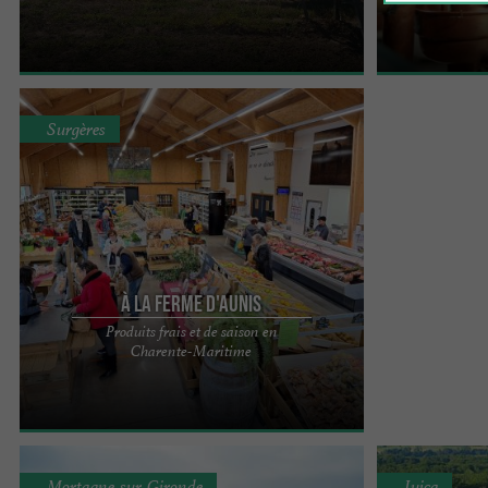
d’Oléron est un territoire propice à une production
propriété viti
viticole ...
l’appellation P
Surgères
À La Ferme d'Aunis
Produits frais et de saison en
Une quarantaine de producteurs fermiers réunis
Charente-Maritime
au sein d'un même magasin. Retrouvez de
nombreux produits frais, de ...
Mortagne-sur-Gironde
Juicq