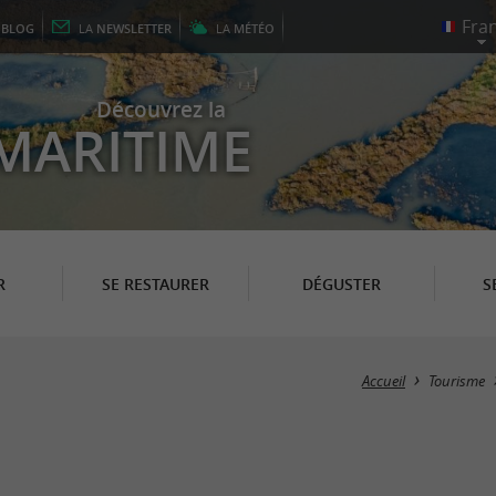
E
BLOG
LA
NEWSLETTER
LA
MÉTÉO
Découvrez la
MARITIME
R
SE RESTAURER
DÉGUSTER
S
Accueil
Tourisme