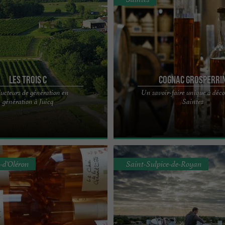
Les Trois C
Cognac Grosperri
ucteurs de génération en
Un savoir-faire unique à déco
n siècle, notre exploitation
COGNAC GROSPERRIN, la dernière m
génération à Juicq
Saintes
ée au cœur de la Charente-Maritime
négoce de Saintes, pratique la sélect
e ...
l’élevage de cognacs ...
e-d'Oléron
Saint-Sulpice-de-Royan