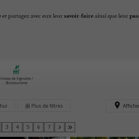
et partagez avec eux leur
ainsi que leur
e
savoir-faire
pas
Visites de Vignoble /
Œnotourisme
hui
Plus de filtres
Affiche
3
4
5
6
7