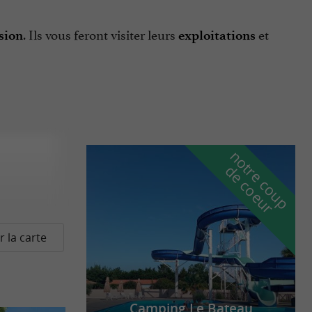
. Ils vous feront visiter leurs
et
sion
exploitations
n
o
t
e
c
o
u
p
e
c
o
e
u
r
d
r
r la carte
Camping Le Bateau