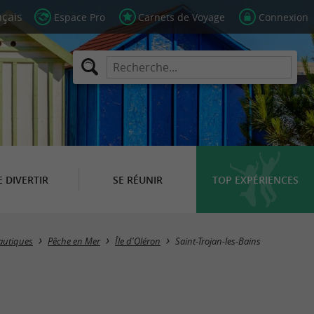
Espace Pro
Carnets de Voyage
Connexion
E DIVERTIR
SE RÉUNIR
TOP EXPÉRIENCES
Masquer la carte
nautiques
Pêche en Mer
Île d'Oléron
Saint-Trojan-les-Bains