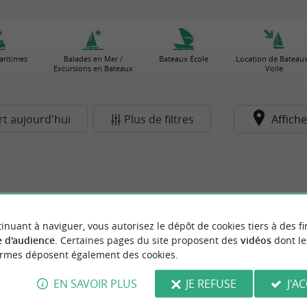
aritimes
Balades en Mer /
Bateaux École
Location de Bateaux
Excursions en Bateaux
Voile
t aujourd'hui
Plus de filtres
Affiche
inuant à naviguer, vous autorisez le dépôt de cookies tiers à des fi
 d'audience
. Certaines pages du site proposent des
vidéos
dont le
ormes déposent également des cookies.
EN SAVOIR PLUS
JE REFUSE
J'A