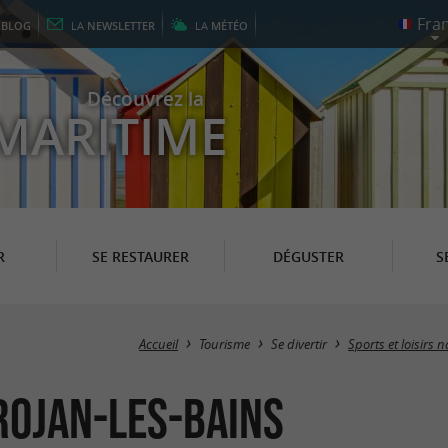
E
BLOG
LA
NEWSLETTER
LA
MÉTÉO
Découvrez la
MARITIME
R
SE RESTAURER
DÉGUSTER
S
Accueil
Tourisme
Se divertir
Sports et loisirs 
rojan-les-Bains