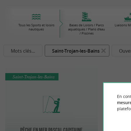
Tous les Sports et loisirs
Bases de Loisirs / Parcs
Liaisons M
nautiques
aquatiques / Plans d'eau
/ Piscines
Mots clés...
Saint-Trojan-les-Bains
Ouver
Saint-Trojan-les-Bains
En cont
mesure
platef
Pêche en mer Pascal Capitaine