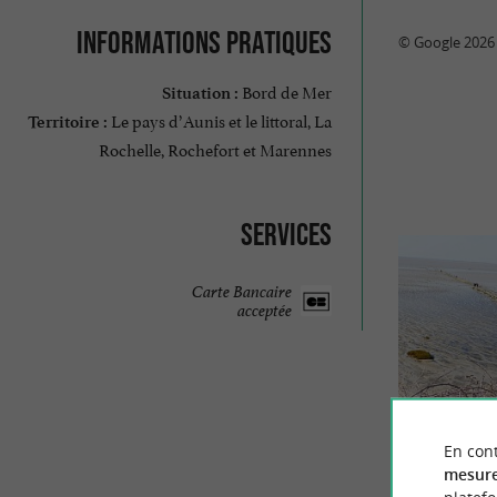
Informations pratiques
© Google 2026
Bord de Mer
Situation :
Le pays d’Aunis et le littoral, La
Territoire :
Rochelle, Rochefort et Marennes
Services
Carte Bancaire
acceptée
En cont
mesure
Esnandes : 