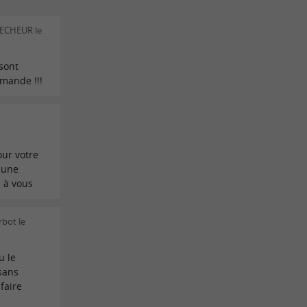
RECHEUR le
 sont
mande !!!
e
our votre
é une
 à vous
rbot le
u le
 sans
faire