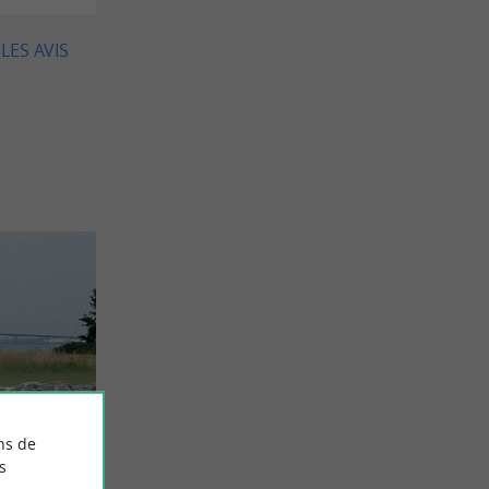
LES AVIS
ns de
s
Châteliers