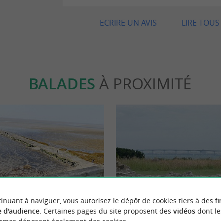
ECRIRE UN AVIS
LIRE TOUS 
BALADES
À PROXIMITÉ
inuant à naviguer, vous autorisez le dépôt de cookies tiers à des fi
 d'audience
. Certaines pages du site proposent des
vidéos
dont le
un village au bord de la réserve
La Flotte en Ré : l'abbaye des 