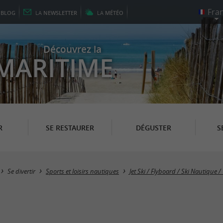
E
BLOG
LA
NEWSLETTER
LA
MÉTÉO
Découvrez la
MARITIME
R
SE RESTAURER
DÉGUSTER
S
Se divertir
Sports et loisirs nautiques
Jet Ski / Flyboard / Ski Nautique