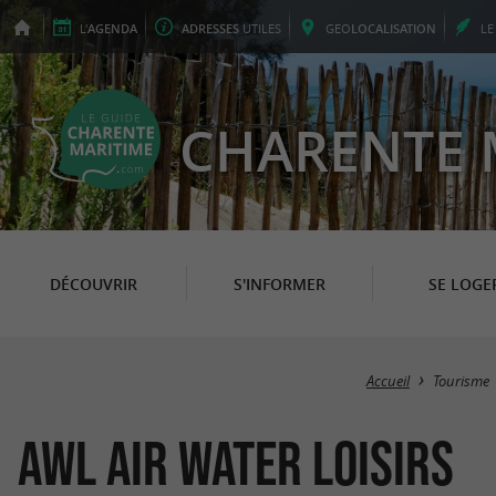
L'
AGENDA
ADRESSES
UTILES
GEO
LOCALISATION
L
CHARENTE 
DÉCOUVRIR
S'INFORMER
SE LOGE
Accueil
Tourisme
AWL Air Water Loisirs