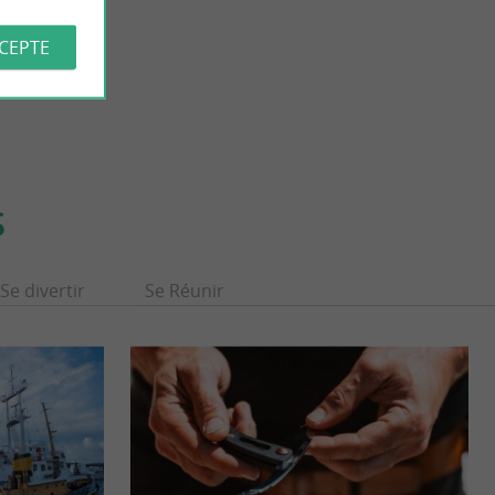
CCEPTE
S
Se divertir
Se Réunir