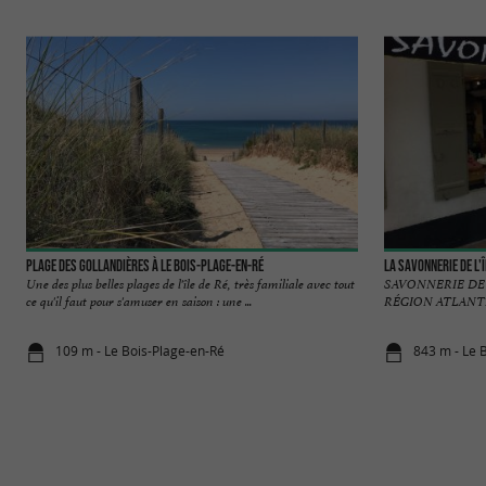
Plage des Gollandières à Le Bois-Plage-en-Ré
La Savonnerie de l'Î
Une des plus belles plages de l'île de Ré, très familiale avec tout
SAVONNERIE DE L
ce qu'il faut pour s'amuser en saison : une ...
RÉGION ATLANTIQUE
109 m - Le Bois-Plage-en-Ré
843 m - Le 