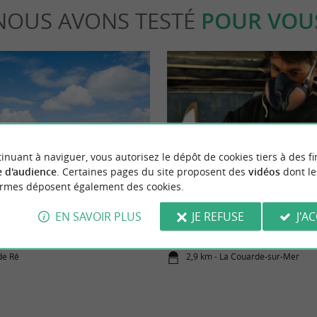
NOUS AVONS TESTÉ
POUR VOU
inuant à naviguer, vous autorisez le dépôt de cookies tiers à des fi
Sportive
 d'audience
. Certaines pages du site proposent des
vidéos
dont le
ormes déposent également des cookies.
alades à vélo sur l’île de Ré
Des planches de surf 100% « Made
EN SAVOIR PLUS
JE REFUSE
J'A
Maritime » : dans les coulisses de l
shaper de Z-Board
 de Ré
2,9 km - La Couarde-sur-Mer