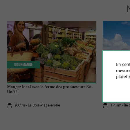
En cont
Gourmande
Détente
mesure
platef
Mangez local avec la ferme des producteurs Ré-
Les meilleures b
Unis !
937 m - Le Bois-Plage-en-Ré
1,4 km - Île