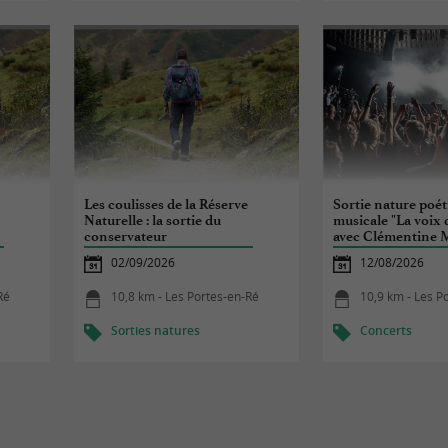
Les coulisses de la Réserve
Sortie nature poét
Naturelle : la sortie du
musicale "La voix 
conservateur
avec Clémentine M
02/09/2026
12/08/2026
Ré
10,8 km - Les Portes-en-Ré
10,9 km - Les P
Sorties natures
Concerts