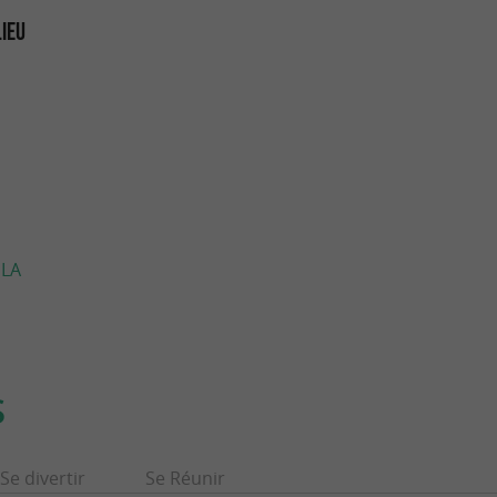
LIEU
 LA
S
Se divertir
Se Réunir