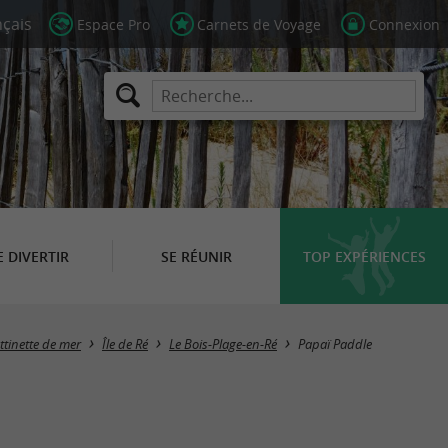
Espace Pro
Carnets de Voyage
Connexion
E DIVERTIR
SE RÉUNIR
TOP EXPÉRIENCES
ttinette de mer
Île de Ré
Le Bois-Plage-en-Ré
Papaï Paddle