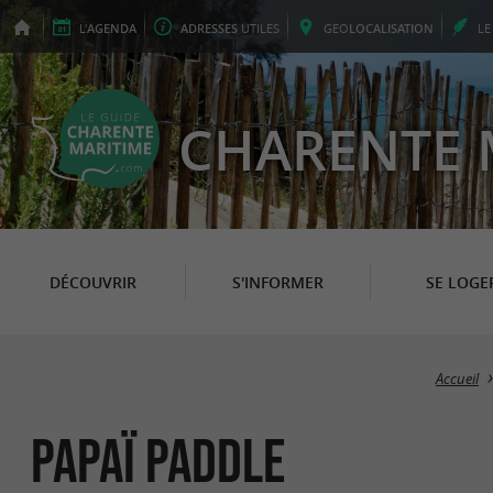
L'
AGENDA
ADRESSES
UTILES
GEO
LOCALISATION
L
CHARENTE 
DÉCOUVRIR
S'INFORMER
SE LOGE
Accueil
Papaï Paddle