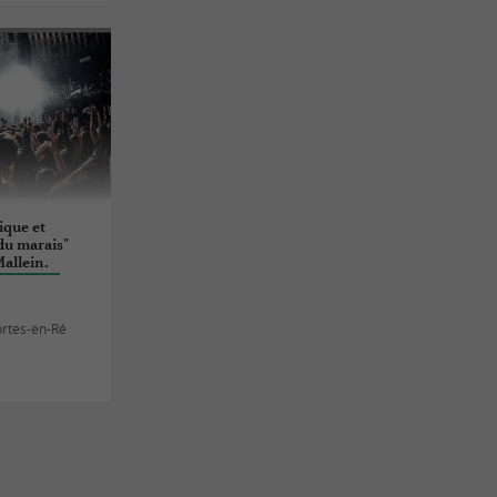
ique et
du marais"
allein.
ortes-en-Ré