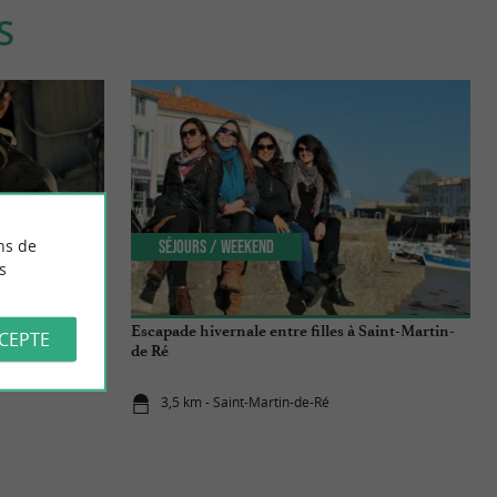
S
ns de
Séjours / Weekend
s
 in Charente-
Escapade hivernale entre filles à Saint-Martin-
CCEPTE
’atelier du
de Ré
3,5 km - Saint-Martin-de-Ré