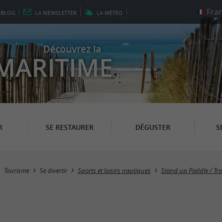
E
BLOG
LA
NEWSLETTER
LA
MÉTÉO
Découvrez la
MARITIME
R
SE RESTAURER
DÉGUSTER
S
Tourisme
Se divertir
Sports et loisirs nautiques
Stand up Paddle / Tro