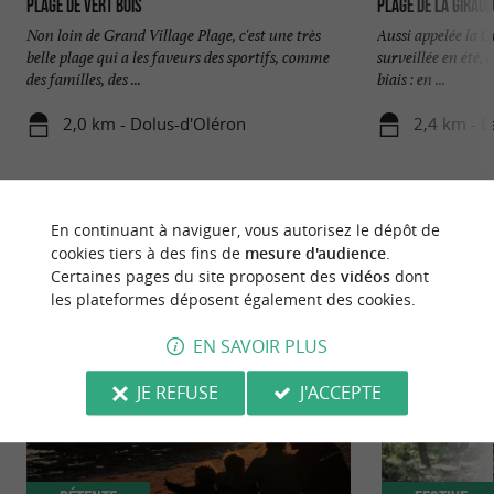
Plage de Vert Bois
Plage de la Giraud
Non loin de Grand Village Plage, c'est une très
Aussi appelée la G
belle plage qui a les faveurs des sportifs, comme
surveillée en été,
des familles, des ...
biais : en ...
2,0 km - Dolus-d'Oléron
2,4 km - L
En continuant à naviguer, vous autorisez le dépôt de
cookies tiers à des fins de
mesure d'audience
.
Certaines pages du site proposent des
vidéos
dont
NOUS AVONS TESTÉ
POUR VOUS
les plateformes déposent également des cookies.
EN SAVOIR PLUS
JE REFUSE
J'ACCEPTE