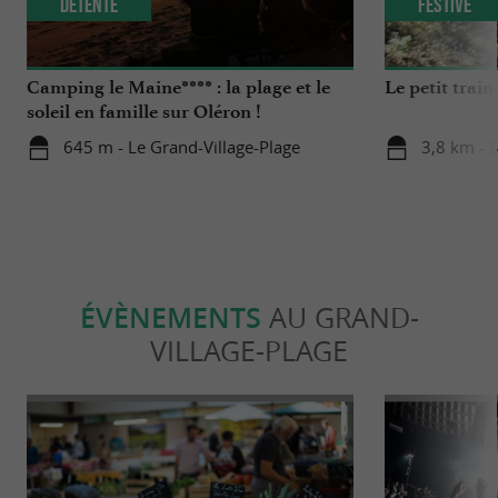
Détente
Festive
Camping le Maine**** : la plage et le
Le petit trai
soleil en famille sur Oléron !
645 m - Le Grand-Village-Plage
3,8 km - S
ÉVÈNEMENTS
AU GRAND-
VILLAGE-PLAGE