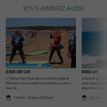
VOUS AIMEREZ
AUSSI
Oléron Surf Club
Moana Surf
L' Oléron Surf Club, basé sur la belle plage de
L'école de surf M
Vert-bois, vous accueille toute l’année, ouvert à
surf, bodyboard l
tous, de ...
depuis les années ..
1,9 km - Dolus-d'Oléron
2,8 km - S