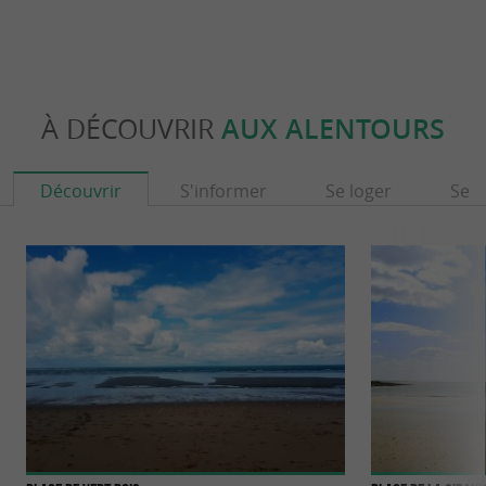
À DÉCOUVRIR
AUX ALENTOURS
Découvrir
S'informer
Se loger
Se r