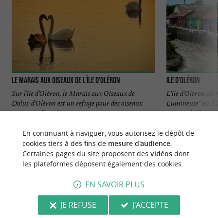
Le Marais aux Oiseaux de l'Île d'Oléron
Ile d’Oléron
Sur l’île d’Oléron, le Marais aux Oiseaux de
L'île d'Oléron est
Dolus-d'Oléron est un refuge pour des oiseaux
Lumineuse" ou "l'
sauvages. Certains ...
son ensoleillement 
1,5 km - Dolus-d'Oléron
1,8 km - S
En continuant à naviguer, vous autorisez le dépôt de
cookies tiers à des fins de
mesure d'audience
.
Certaines pages du site proposent des
vidéos
dont
les plateformes déposent également des cookies.
EN SAVOIR PLUS
NOUS AVONS TESTÉ
POUR VOUS
JE REFUSE
J'ACCEPTE