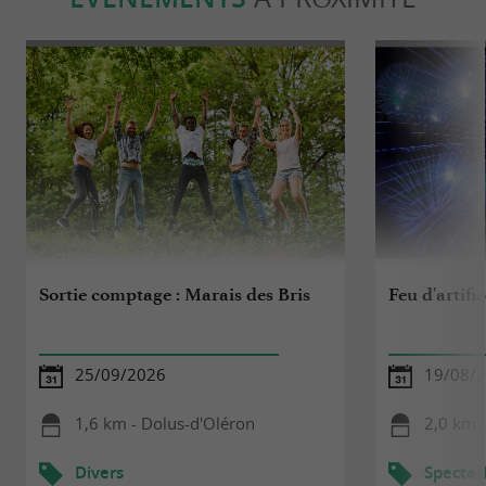
Sortie comptage : Marais des Bris
Feu d'artif
25/09/2026
19/08/
1,6 km - Dolus-d'Oléron
2,0 km -
Divers
Spectac