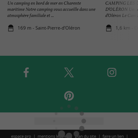
Un camping en bord de mer en Charente
CAMPING LES G
maritime Notre camping vous accueille dans une
D’OLÉRON Un camp
atmosphère familiale et ...
d’Oléron Le Campi
169 m - Saint-Pierre-d'Oléron
1,6 km - D
espace pro
mentions légales
plan du site
faire un lien