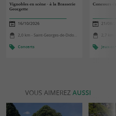
Vignobles en scène - à la Brasserie
Concours de
Georgette
16/10/2026
21/08/
2,0 km - Saint-Georges-de-Didonne
2,7 km 
Concerts
Jeux-co
VOUS AIMEREZ
AUSSI