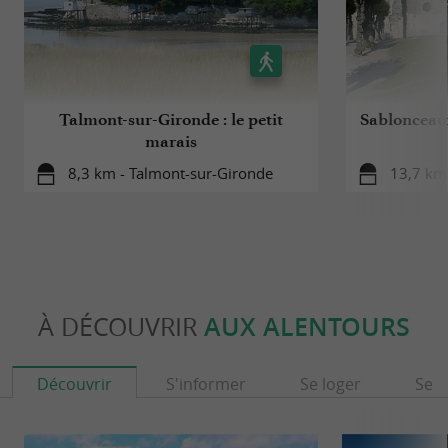
Talmont-sur-Gironde : le petit
Sablonceaux
marais
8,3 km - Talmont-sur-Gironde
13,7 km
À DÉCOUVRIR
AUX ALENTOURS
Découvrir
S'informer
Se loger
Se r