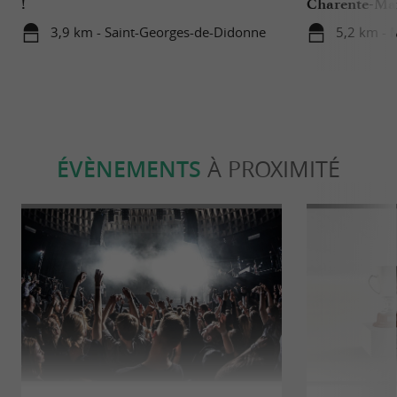
!
Charente-Ma
3,9 km - Saint-Georges-de-Didonne
5,2 km - 
ÉVÈNEMENTS
À PROXIMITÉ