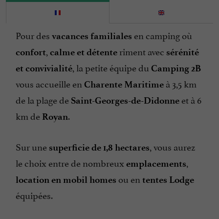
Location de Tentes / Caravanes
Mini Golf
Pour des
en camping où
vacances familiales
Ouvert 7 jour sur 7
,
riment avec
confort
calme et détente
sérénité
Parking
, la petite équipe du
et convivialité
Camping 2B
Parle anglais
vous accueille en
à 3,5 km
Charente Maritime
Ping pong
de la plage de
et à 6
Saint-Georges-de-Didonne
Piscine
km de
.
Royan
Piscine chauffée
Plats cuisinés à emporter
Sur une
, vous aurez
superficie de 1,8 hectares
Salle de Jeux
le choix entre de nombreux
,
emplacements
Sèche Linge
ou en
location en mobil homes
tentes Lodge
Toboggan Aquatique
équipées.