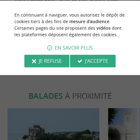
Nous y étions pour 2 nuits en Avril, et nous avons
de la chance de loger dans un mobil-home tout
récent, avec radiateur dans le ''salon'' ce qui fut très
En continuant à naviguer, vous autorisez le dépôt de
appréciable pour les nuits fraîches. Propres, bien
cookies tiers à des fins de
mesure d'audience
.
équipés et super accueil. À 5min des plages en
Certaines pages du site proposent des
vidéos
dont
voiture. Nous recommandons ++
les plateformes déposent également des cookies.
EN SAVOIR PLUS
ECRIRE UN AVIS
LIRE TOUS LES AVIS
JE REFUSE
J'ACCEPTE
© Google 2026
BALADES
À PROXIMITÉ