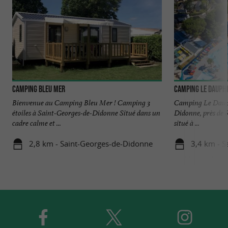
Camping Bleu Mer
Camping Le Dauph
Bienvenue au Camping Bleu Mer ! Camping 3
Camping Le Dauph
étoiles à Saint-Georges-de-Didonne Situé dans un
Didonne, près de
cadre calme et ...
situé à ...
2,8 km - Saint-Georges-de-Didonne
3,4 km - 