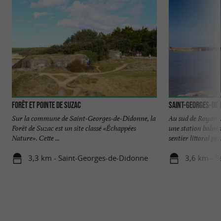
Forêt et pointe de Suzac
Saint-Georges-de
Sur la commune de Saint-Georges-de-Didonne, la
Au sud de Royan,
Forêt de Suzac est un site classé «Échappées
une station balné
Nature». Cette ...
sentier littoral per
3,3 km - Saint-Georges-de-Didonne
3,6 km - 