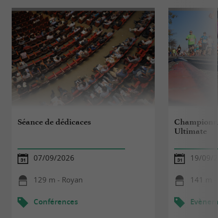
Séance de dédicaces
Championna
Ultimate
07/09/2026
19/09/2
129 m - Royan
141 m -
Conférences
Evèneme