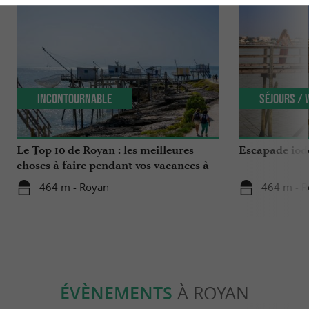
Incontournable
Séjours /
Le Top 10 de Royan : les meilleures
Escapade iodé
choses à faire pendant vos vacances à
Royan !
464 m - Royan
464 m - 
ÉVÈNEMENTS
À ROYAN