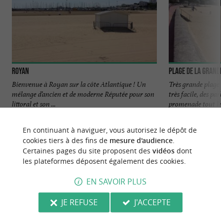
Royan
Plage de la Grand
Bienvenue à Royan sur la côte Atlantique ! Un
Très grande plage 
mélange d’ancien et de moderne Réputée pour son
très facile, des pa
littoral et son ...
promenade tout le 
103 m - Royan
205 m - R
En continuant à naviguer, vous autorisez le dépôt de
cookies tiers à des fins de
mesure d'audience
.
Certaines pages du site proposent des
vidéos
dont
les plateformes déposent également des cookies.
EN SAVOIR PLUS
NOUS AVONS TESTÉ
POUR VOUS
JE REFUSE
J'ACCEPTE