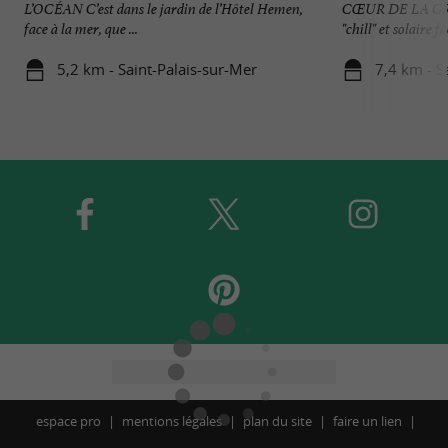
L’OCÉAN C’est dans le jardin de l’Hôtel Hemen,
CŒUR DE LA GR
face à la mer, que ...
"chill" et solaire fa
5,2 km - Saint-Palais-sur-Mer
7,4 km - S
espace pro
mentions légales
plan du site
faire un lien