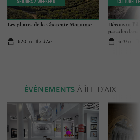
Séjours / Weekend
Culturell
Les phares de la Charente Maritime
Découvrir l’îl
paradis dans 
620 m - Île-d'Aix
620 m - Îl
ÉVÈNEMENTS
À ÎLE-D'AIX