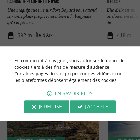
La Grande Plage de l'île d'Aix
Île d'Aix
Une magnifique vue sur Fort Boyard vous attend,
L’île d’Aix est un 
sur cette plage propice aussi bien à la baignade
quelques encablur
qu'à la pêche à ...
de ...
392 m - Île-d'Aix
418 m - Île
En continuant à naviguer, vous autorisez le dépôt de
cookies tiers à des fins de
mesure d'audience
.
Certaines pages du site proposent des
vidéos
dont
les plateformes déposent également des cookies.
NOUS AVONS TESTÉ
POUR VOUS
EN SAVOIR PLUS
JE REFUSE
J'ACCEPTE