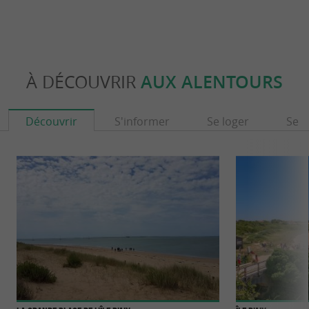
À DÉCOUVRIR
AUX ALENTOURS
Découvrir
S'informer
Se loger
Se r