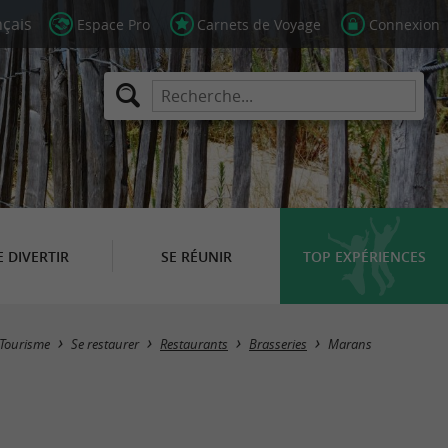
Espace Pro
Carnets de Voyage
Connexion
E DIVERTIR
SE RÉUNIR
TOP EXPÉRIENCES
Masquer la carte
Tourisme
Se restaurer
Restaurants
Brasseries
Marans