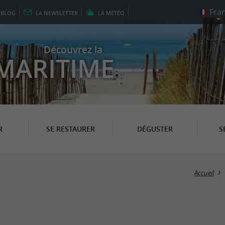
E
BLOG
LA
NEWSLETTER
LA
MÉTÉO
Découvrez la
MARITIME
R
SE RESTAURER
DÉGUSTER
S
Accueil