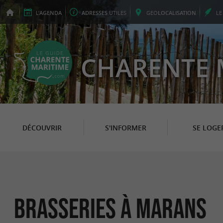
L'
AGENDA
ADRESSES
UTILES
GEO
LOCALISATION
L
CHARENTE 
DÉCOUVRIR
S'INFORMER
SE LOGE
Brasseries à Marans