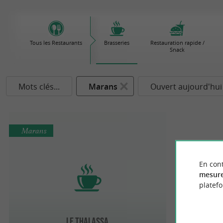
Tous les Restaurants
Brasseries
Restauration rapide /
Snack
Mots clés...
Marans
Ouvert aujourd'hui
Marans
En cont
mesure
platef
Le Thalassa