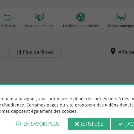
Crêperies
Cuisine du Monde
Les Restaurants étoilés
Fermes Auberge
Plus de filtres
Affiche
inuant à naviguer, vous autorisez le dépôt de cookies tiers à des fi
 d'audience
. Certaines pages du site proposent des
vidéos
dont le
ormes déposent également des cookies.
EN SAVOIR PLUS
JE REFUSE
J'A