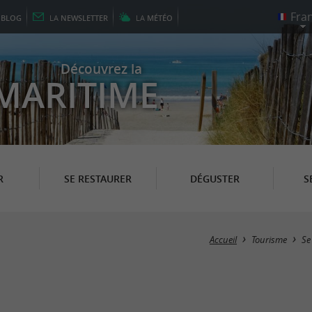
E
BLOG
LA
NEWSLETTER
LA
MÉTÉO
Découvrez la
MARITIME
R
SE RESTAURER
DÉGUSTER
S
Accueil
Tourisme
Se