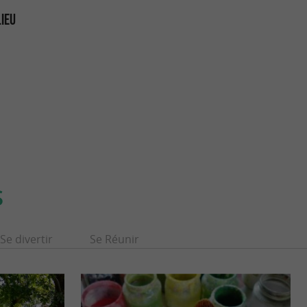
LIEU
S
Se divertir
Se Réunir