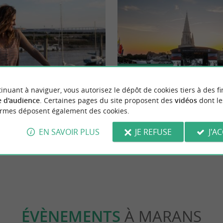
Culturelle
inuant à naviguer, vous autorisez le dépôt de cookies tiers à des fi
 d'audience
. Certaines pages du site proposent des
vidéos
dont le
 et saveurs iodées sur le Port de
Une édition 2026 mémorable aux F
ormes déposent également des cookies.
La Rochelle
EN SAVOIR PLUS
JE REFUSE
J'A
L'Houmeau
20,8 km - La Rochelle
ÉVÈNEMENTS
À MARANS