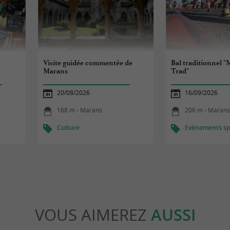
Visite guidée commentée de
Bal traditionnel 
Marans
Trad"
20/08/2026
16/09/2026
168 m - Marans
206 m - Maran
Culture
Evènements spo
VOUS AIMEREZ
AUSSI