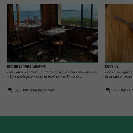
Restaurant Port Lauzières
Chez Luly
Port Lauzières | Restaurant | Bar | Dégustation Port Lauzières
Laissez-vous guider
– Une escale gourmande en bord de mer Envie de ...
de la cave en toute s
20,5 km - Nieul-sur-Mer
27,7 km - Ch