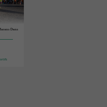
"Marans Dans
s
rtifs