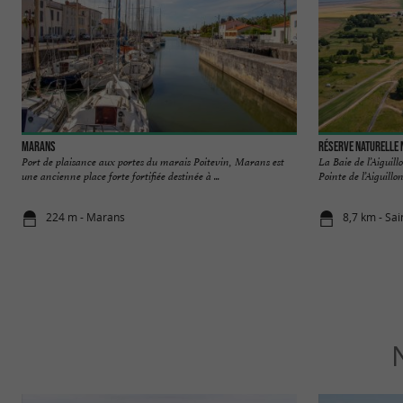
Marans
Réserve Naturelle N
Port de plaisance aux portes du marais Poitevin, Marans est
La Baie de l’Aiguill
une ancienne place forte fortifiée destinée à ...
Pointe de l’Aiguillon 
224 m - Marans
8,7 km - Sa