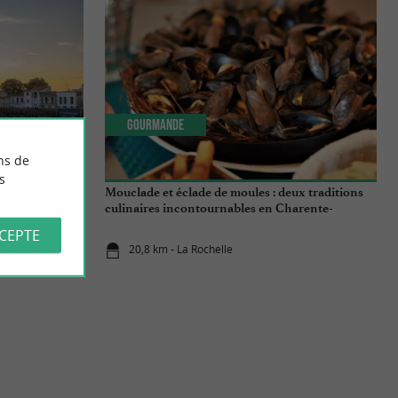
Gourmande
ns de
s
rancofolies de
Mouclade et éclade de moules : deux traditions
culinaires incontournables en Charente-
Maritime
CCEPTE
20,8 km - La Rochelle