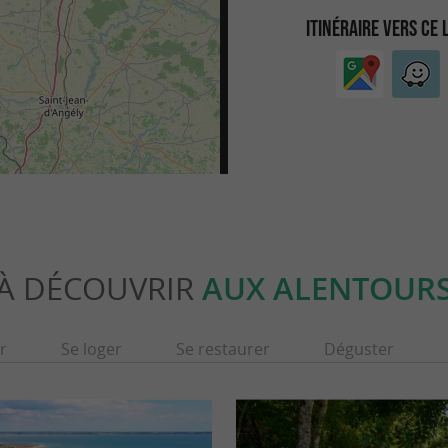
ITINÉRAIRE VERS CE 
À DÉCOUVRIR
AUX ALENTOUR
r
Se loger
Se restaurer
Déguster