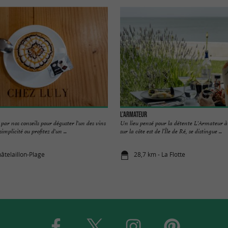
L'Armateur
 par nos conseils pour déguster l'un des vins
Un lieu pensé pour la détente L'Armateur à
implicité ou profitez d'un ...
sur la côte est de l’Île de Ré, se distingue ...
âtelaillon-Plage
28,7 km - La Flotte