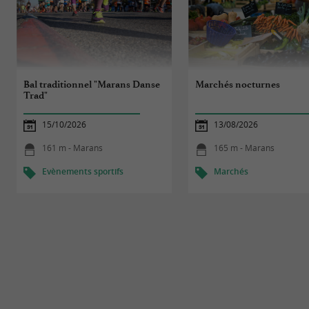
Bal traditionnel "Marans Danse
Marchés nocturnes
Trad"
15/10/2026
13/08/2026
161 m - Marans
165 m - Marans
Evènements sportifs
Marchés