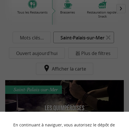
Tous les Restaurants
Brasseries
Restauration rapide /
Snack
Mots clés...
Saint-Palais-sur-Mer
Ouvert aujourd'hui
Plus de filtres
Afficher la carte
Saint-Palais-sur-Mer
Les Quimpéroises
Crêperie artisanale et tradition bretonne à
Saint-Palais-sur-Mer
En continuant à naviguer, vous autorisez le dépôt de