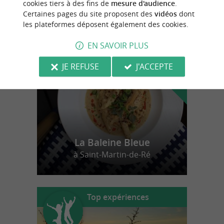
cookies tiers à des fins de
mesure d'audience
.
Certaines pages du site proposent des
vidéos
dont
les plateformes déposent également des cookies.
n
o
t
e
c
o
u
p
e
c
o
e
u
r
d
r
EN SAVOIR PLUS
JE REFUSE
J'ACCEPTE
La Baleine Bleue
à Saint-Martin-de-Ré
Top expériences