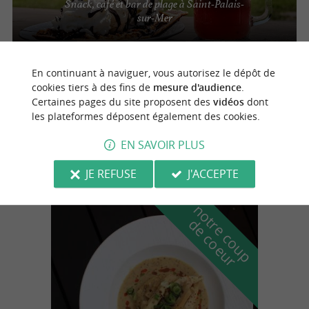
Snack, café et bar de plage à Saint-Palais-
sur-Mer
En continuant à naviguer, vous autorisez le dépôt de
Vaux-sur-Mer
2.9 km
cookies tiers à des fins de
mesure d'audience
.
Certaines pages du site proposent des
vidéos
dont
les plateformes déposent également des cookies.
Justine's Fish & Chips
EN SAVOIR PLUS
JE REFUSE
J'ACCEPTE
n
o
t
e
c
o
u
p
e
c
o
e
u
r
d
r