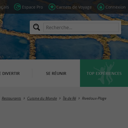
Espace Pro
Carnets de Voyage
Connexion
E DIVERTIR
SE RÉUNIR
TOP EXPÉRIENCES
Masquer la carte
Restaurants
Cuisine du Monde
Île de Ré
Rivedoux-Plage