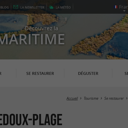
E
BLOG
LA
NEWSLETTER
LA
MÉTÉO
Découvrez la
MARITIME
R
SE RESTAURER
DÉGUSTER
S
Accueil
Tourisme
Se restaurer
vedoux-Plage