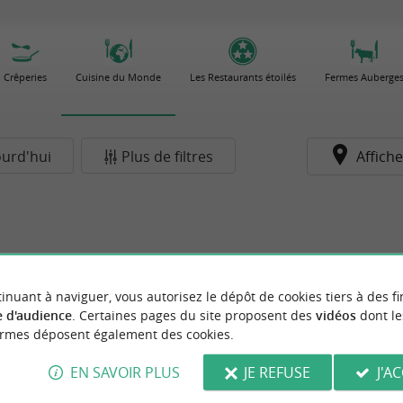
Crêperies
Cuisine du Monde
Les Restaurants étoilés
Fermes Auberge
ourd'hui
Plus de filtres
Affiche
inuant à naviguer, vous autorisez le dépôt de cookies tiers à des fi
 d'audience
. Certaines pages du site proposent des
vidéos
dont le
ormes déposent également des cookies.
EN SAVOIR PLUS
JE REFUSE
J'A