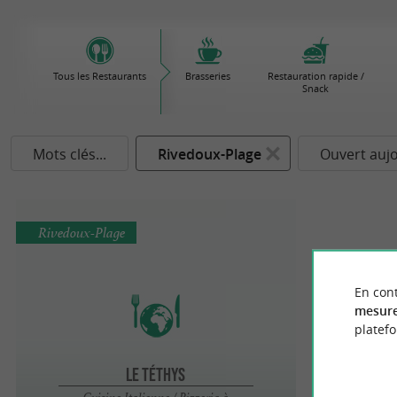
Tous les Restaurants
Brasseries
Restauration rapide /
Snack
Mots clés...
Rivedoux-Plage
Ouvert auj
Rivedoux-Plage
En cont
mesure
platef
Le Téthys
Cuisine Italienne / Pizzeria à