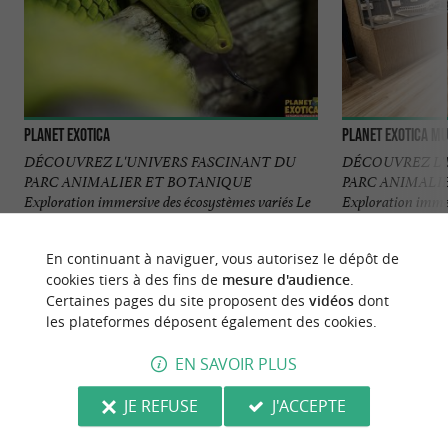
Planet Exotica
Planet Exotica Mu
DÉCOUVREZ L'UNIVERS FASCINANT DU
DÉCOUVREZ L'
PARC ANIMALIER ET BOTANIQUE
PARC ANIMALI
Exploration immersive des écosystèmes variés Le
Exploration immer
...
...
1,1 km - Royan
1,1 km - 
En continuant à naviguer, vous autorisez le dépôt de
cookies tiers à des fins de
mesure d'audience
.
Certaines pages du site proposent des
vidéos
dont
les plateformes déposent également des cookies.
EN SAVOIR PLUS
NOUS AVONS TESTÉ
POUR VOUS
JE REFUSE
J'ACCEPTE