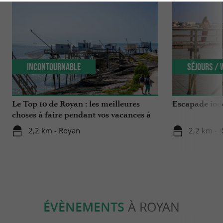
Incontournable
Séjours /
Le Top 10 de Royan : les meilleures
Escapade iodé
choses à faire pendant vos vacances à
Royan !
2,2 km - Royan
2,2 km - 
ÉVÈNEMENTS
À ROYAN