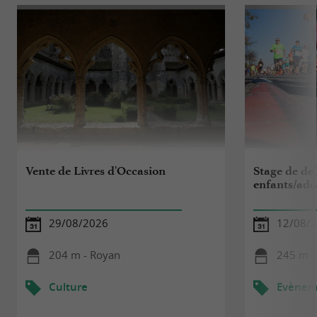
Vente de Livres d'Occasion
Stage de de
enfants/ado
29/08/2026
12/08/2
204 m - Royan
245 m -
Culture
Evèneme