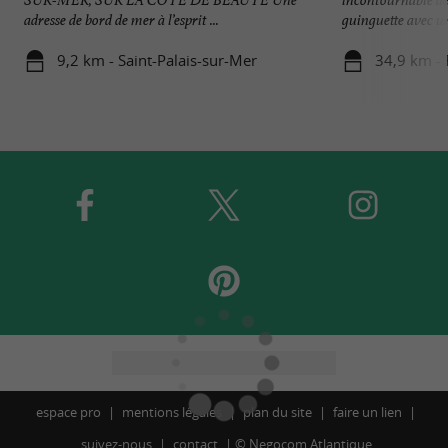
adresse de bord de mer à l’esprit ...
guinguette avec un
9,2 km - Saint-Palais-sur-Mer
34,9 km - 
espace pro
mentions légales
plan du site
faire un lien
suivez-nous
contact
©
Negocom Atlantique