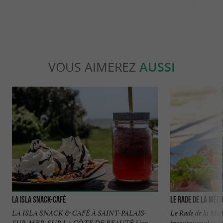
VOUS AIMEREZ
AUSSI
La Isla Snack-Café
Le Rade de la Méd
LA ISLA SNACK & CAFÉ À SAINT-PALAIS-
Le Rade de la Méd
SUR-MER, SUR LA CÔTE DE BEAUTÉ Une
incontournable de 