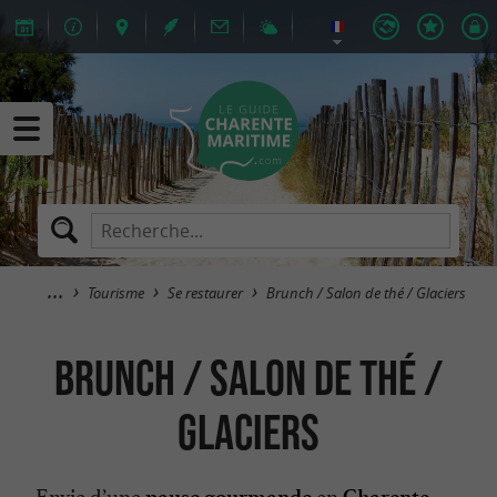
Tourisme
Se restaurer
Brunch / Salon de thé / Glaciers
Brunch / Salon de thé /
Glaciers
Envie d’une
en
pause gourmande
Charente-