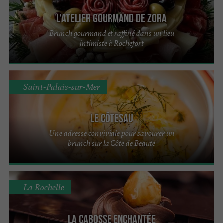
L'Atelier Gourmand De Zora
Brunch gourmand et raffiné dans un lieu
intimiste à Rochefort
Saint-Palais-sur-Mer
Le CôteSau
Une adresse conviviale pour savourer un
brunch sur la Côte de Beauté
La Rochelle
La Cabosse Enchantée