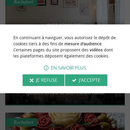
Rochefort
Chez Georgette
Brunch et salon de thé à Rochefort
En continuant à naviguer, vous autorisez le dépôt de
cookies tiers à des fins de
mesure d'audience
.
Certaines pages du site proposent des
vidéos
dont
les plateformes déposent également des cookies.
Saint-Pierre-d'Oléron
EN SAVOIR PLUS
Le Philosophe
JE REFUSE
J'ACCEPTE
Offrez-vous une parenthèse gourmande et
apaisante au cœur de Saint-Pierre-d’Oléron
Rochefort