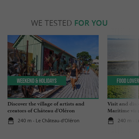
WE TESTED
FOR YOU
Weekend & Holidays
Food Love
Discover the village of artists and
Visit and dis
creators of Château d'Oléron
Maritime vin
240 m - Le Château-d'Oléron
240 m - L