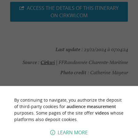
ACCESS THE DETAILS OF THIS ITINERARY
ON CIRKWI.COM
Last update :
23/12/2024 à 07:04:24
Source :
Cirkwi
| FFRandonnée Charente-Maritime
Photo credit :
Catherine Mayeur
By continuing to navigate, you authorize the deposit
of third-party cookies for
audience measurement
YOU WILL LIKE
ALSO
purposes. Some pages of the site offer
videos
whose
platforms also deposit cookies.
Discover
Information
Accommodation
LEARN MORE