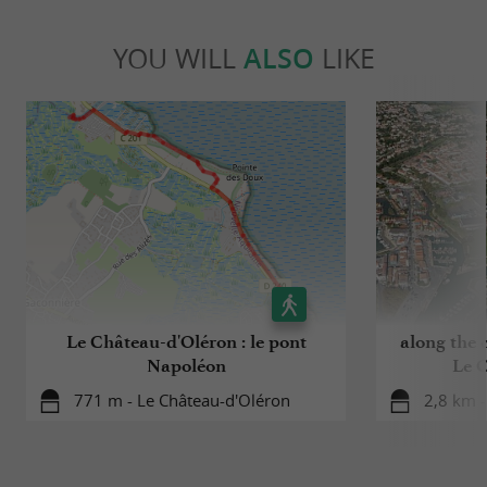
YOU WILL
ALSO
LIKE
Le Château-d'Oléron : le pont
along the c
Napoléon
Le 
771 m - Le Château-d'Oléron
2,8 km -