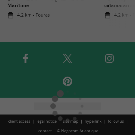
Maritime
catamaran ri
4,2 km - Fouras
4,2 km - 
client access
legal notice
site map
hyperlink
follow us
contact
©
Negocom Atlantique