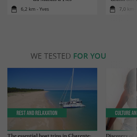
Arse
6,2 km - Yves
7,0 km -
WE TESTED
FOR YOU
Rest and relaxation
Culture an
The essential boat trips in Charente-
Discovery of 