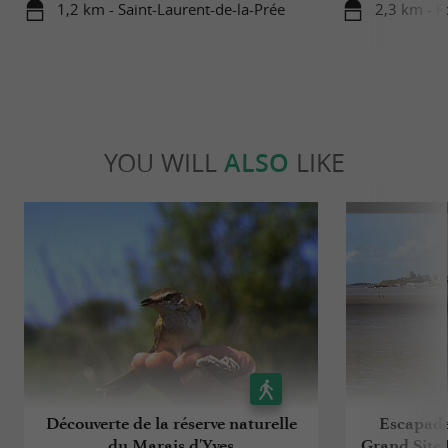
1,2 km - Saint-Laurent-de-la-Prée
2,3 km - F
YOU WILL
ALSO
LIKE
Découverte de la réserve naturelle
Escapade 
du Marais d'Yves
Grand Site 