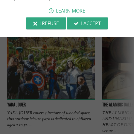
YOU WILL LIKE
ALSO
LEARN MORE
Discover
Information
Accommodation
I REFUSE
I ACCEPT
Yaka Jouer
The Alambic Galler
YAKA JOUER covers 1 hectare of wooded space,
THE ALMBIC G
this outdoor leisure park is dedicated to children
AND UNUSUAL 
aged 2 to 12. ...
HEART OF DISTIL
venue ...