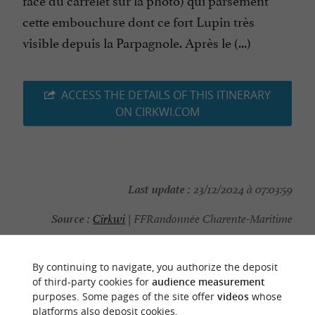
cette embouchure dont ce fort Lupin très
visible depuis la Parpagnole. Après le (...)
ACCESS THE DETAILS OF THIS ITINERARY
ON CIRKWI.COM
Last update :
23/12/2024 à 07:03:59
Source :
Cirkwi
| FFRandonnée Charente-Maritime
Photo credit :
Dominique Noblet
By continuing to navigate, you authorize the deposit
of third-party cookies for
audience measurement
purposes. Some pages of the site offer
videos
whose
platforms also deposit cookies.