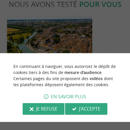
NOUS AVONS TESTÉ
POUR VOUS
Incontournable
Séjours /
En continuant à naviguer, vous autorisez le dépôt de
cookies tiers à des fins de
mesure d'audience
.
Certaines pages du site proposent des
vidéos
dont
Top 10 des choses à faire à Saintes
Que faire en 
les plateformes déposent également des cookies.
Saintes ?
910 m - Saintes
910 m - S
EN SAVOIR PLUS
JE REFUSE
J'ACCEPTE