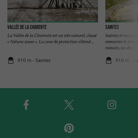
Vallée de la Charente
Saintes
La Vallée de la Charente est un site naturel, classé
Saintes et ses 2000
« Natura 2000 ». La zone de protection s’étend ...
remonter le temps
romain, un des plus
910 m - Saintes
910 m - Sa