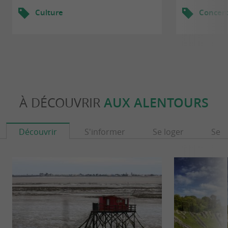
Culture
Concert
À DÉCOUVRIR
AUX ALENTOURS
Découvrir
S'informer
Se loger
Se r