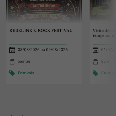
REBEL'INK & ROCK FESTIVAL
Visite décou
temps au m
08/08/2026 au 09/08/2026
01/07/2
Saintes
93 m - S
Festivals
Culture