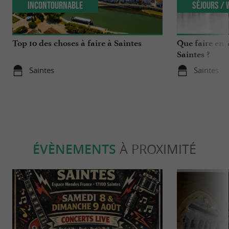
Incontournable
Séjours /
Top 10 des choses à faire à Saintes
Que faire en 
Saintes ?
Saintes
Saintes
ÉVÈNEMENTS
À PROXIMITÉ