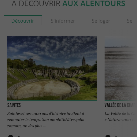
À DÉCOUVRIR
AUX ALENTOURS
Découvrir
S'informer
Se loger
Se r
Saintes
Vallée de la Char
Saintes et ses 2000 ans d’histoire invitent à
La Vallée de la Cha
remonter le temps. Son amphithéâtre gallo-
« Natura 2000 ». L
romain, un des plus ...