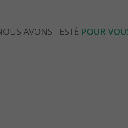
NOUS AVONS TESTÉ
POUR VOU
Détente
Fouras-les-Bains et balade en
Découverte et visite de l’île Mada
ur de Fort Boyard
Charente-Maritime
ras
3,4 km - Île Madame