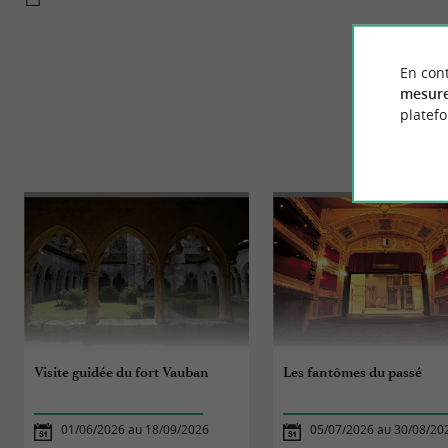
En cont
mesure
platef
Visite guidée du fort Vauban
Les fantômes du passé
01/06/2026 au 18/09/2026
05/07/2026 au 30/08/20