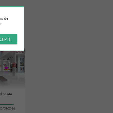
ns de
s
CCEPTE
rd photo
20/09/2026