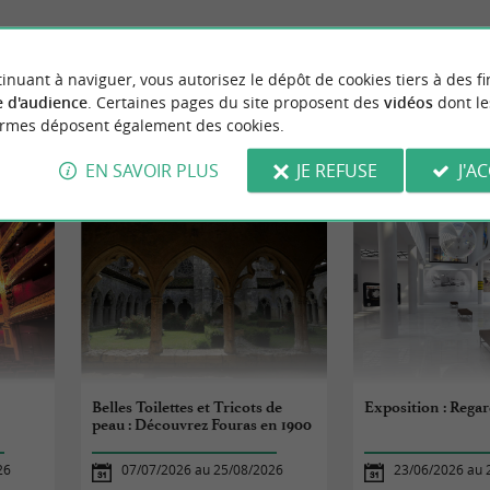
inuant à naviguer, vous autorisez le dépôt de cookies tiers à des fi
 d'audience
. Certaines pages du site proposent des
vidéos
dont le
ormes déposent également des cookies.
ÉVÈNEMENTS
À FOURAS
EN SAVOIR PLUS
JE REFUSE
J'A
Belles Toilettes et Tricots de
Exposition : Rega
peau : Découvrez Fouras en 1900
26
07/07/2026 au 25/08/2026
23/06/2026 au 