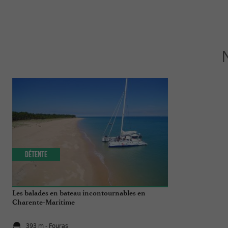
Détente
Culturelle
Les balades en bateau incontournables en
Découverte de 
Charente-Maritime
catamaran auto
393 m - Fouras
393 m - Fou