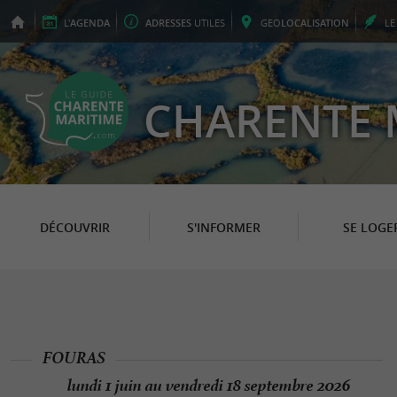
L'
AGENDA
ADRESSES
UTILES
GEO
LOCALISATION
L
CHARENTE 
DÉCOUVRIR
S'INFORMER
SE LOGE
FOURAS
lundi 1 juin au vendredi 18 septembre 2026