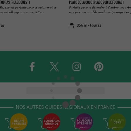
 Fouras (plage ouest)
Plage de la Coue (plage sud de Fouras)
le, elle est parfaite pour se baigner et se
Parfaite pour se détendre à l'ombre des arbre
ment allongé sur sa serviette. ...
une jolie vue sur l'île madame (pourquoi ne pa
ras
356 m - Fouras
NOS AUTRES GUIDES RÉGIONAUX EN FRANCE