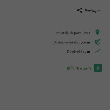
Partager
Yves
Point de départ :
706 m
Distance totale :
7 m
Dénivelé :
Marche à pied :
Très facile