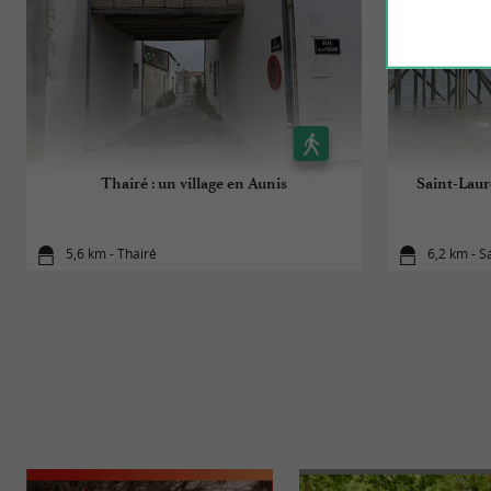
Thairé : un village en Aunis
Saint-Laure
5,6 km - Thairé
6,2 km - S