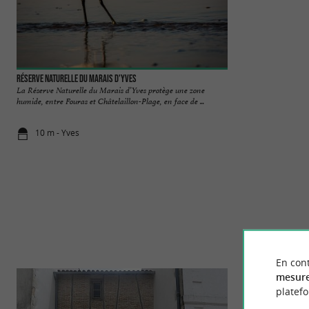
Réserve Naturelle du Marais d'Yves
Plage des Bouchol
La Réserve Naturelle du Marais d’Yves protège une zone
Comme son nom l'ind
humide, entre Fouras et Châtelaillon-Plage, en face de ...
moules de bouchot), 
10 m - Yves
2,9 km - Châ
En cont
mesure
platef