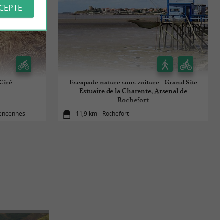
CCEPTE
 Ciré
Escapade nature sans voiture - Grand Site
Estuaire de la Charente, Arsenal de
Rochefort
rencennes
11,9 km - Rochefort