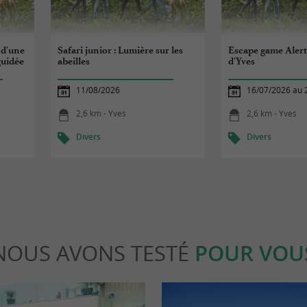
 d'une
Safari junior : Lumière sur les
Escape game Alert
guidée
abeilles
d'Yves
11/08/2026
16/07/2026 au 
2,6 km - Yves
2,6 km - Yves
Divers
Divers
NOUS AVONS TESTÉ
POUR VOU