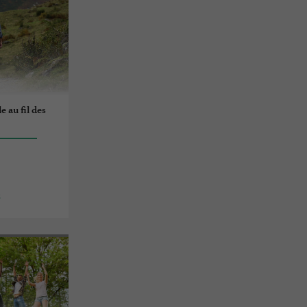
e au fil des
s