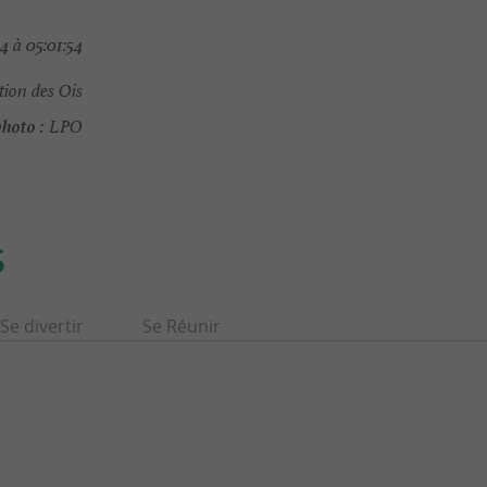
4 à 05:01:54
tion des Ois
hoto :
LPO
S
Se divertir
Se Réunir