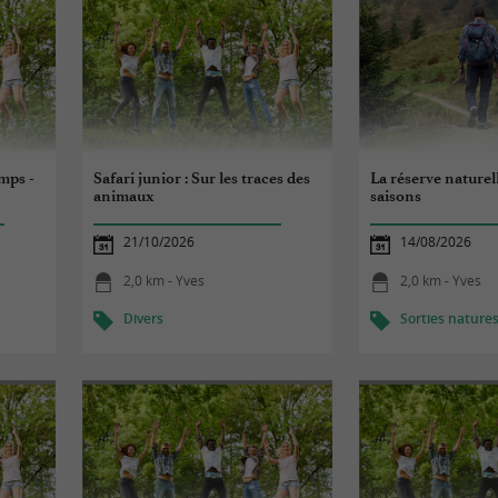
emps -
Safari junior : Sur les traces des
La réserve naturell
animaux
saisons
21/10/2026
14/08/2026
2,0 km - Yves
2,0 km - Yves
Divers
Sorties nature