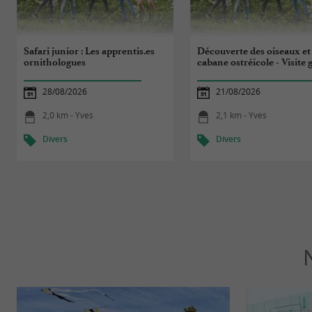
Safari junior : Les apprentis.es
Découverte des oiseaux et
ornithologues
cabane ostréicole - Visite 
28/08/2026
21/08/2026
2,0 km - Yves
2,1 km - Yves
Divers
Divers