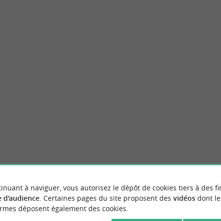
eurs
Grande Plage de Châtelaillon
ique (les boucholeurs sont les éleveurs de
Le front de mer de Châtelaillon est très agr
c'est une plage où se pratique ...
grand Boulevard de 2km qui longe le sable (et
telaillon-Plage
4,8 km - Châtelaillon-Plage
VOUS AIMEREZ
AUSSI
inuant à naviguer, vous autorisez le dépôt de cookies tiers à des fi
 d'audience
. Certaines pages du site proposent des
vidéos
dont le
ormes déposent également des cookies.