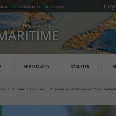
E
BLOG
LA
NEWSLETTER
LA
MÉTÉO
Découvrez la
MARITIME
R
SE RESTAURER
DÉGUSTER
S
cueil
Tourisme
Découvrir
Itinéraires de randonnées en Charente-Marit