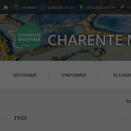
L'
AGENDA
ADRESSES
UTILES
GEO
LOCALISATION
L
CHARENTE 
DÉCOUVRIR
S'INFORMER
SE LOGE
Ac
YVES