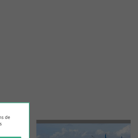
Châteillaillon-Plage
éable avec son
Elle connait sa notoriété avec les premiers bains de mer en
 que dire ...
1870. Au charme rétro, la ville attire le regard avec ...
4,8 km - Châtelaillon-Plage
ns de
s