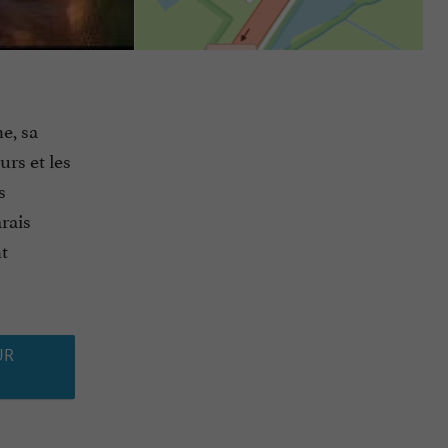
ne, sa
urs et les
s
rais
nt
UR