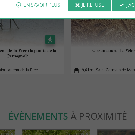
EN SAVOIR PLUS
JE REFUSE
J'A
nt-de-la-Prée : la pointe de la
Circuit court - La Vélo
Parpagnole
aint-Laurent-de-la-Prée
9,6 km - Saint-Germain-de-Ma
ÉVÈNEMENTS
À PROXIMITÉ