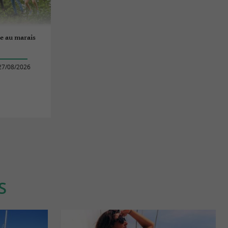
e au marais
27/08/2026
S