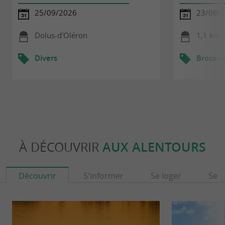
25/09/2026
23/08/
Dolus-d'Oléron
1,1 km -
Divers
Brocant
À DÉCOUVRIR
AUX ALENTOURS
Découvrir
S'informer
Se loger
Se r