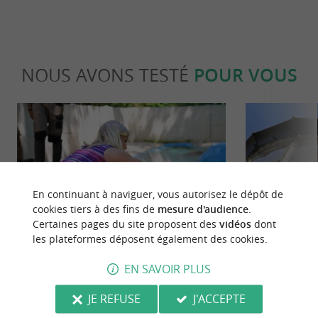
NOUS AVONS TESTÉ
POUR VOUS
En continuant à naviguer, vous autorisez le dépôt de
Familiale
Familiale
cookies tiers à des fins de
mesure d'audience
.
Certaines pages du site proposent des
vidéos
dont
les plateformes déposent également des cookies.
Visite du parc Myocastors sur l’île
Une journée à
EN SAVOIR PLUS
d’Oléron
JE REFUSE
J'ACCEPTE
2,4 km - Dolus-d'Oléron
2,4 km - 