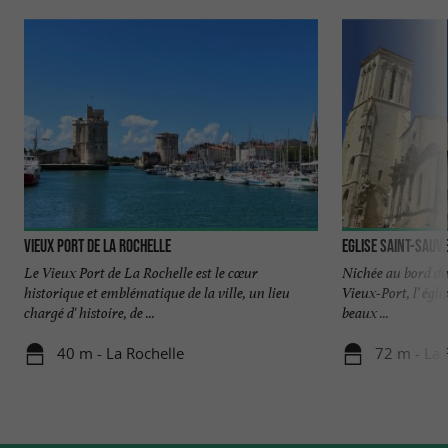
Vieux Port de La Rochelle
Eglise Saint-Sauv
Le Vieux Port de La Rochelle est le cœur
Nichée au bord du
historique et emblématique de la ville, un lieu
Vieux-Port, l’ égli
chargé d' histoire, de ...
beaux ...
40 m - La Rochelle
72 m - La 