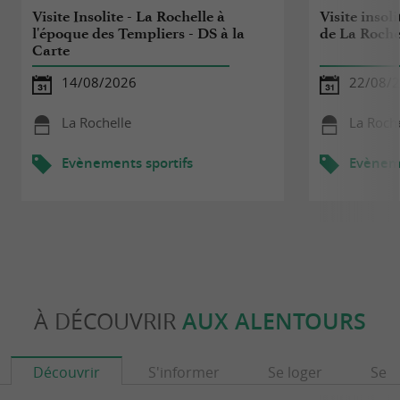
Visite Insolite - La Rochelle à
Visite insol
l'époque des Templiers - DS à la
de La Rochel
Carte
14/08/2026
22/08/
La Rochelle
La Roche
Evènements sportifs
Evèneme
À DÉCOUVRIR
AUX ALENTOURS
Découvrir
S'informer
Se loger
Se r