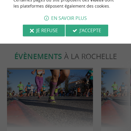
Francofolies de La Rochelle
traditions cu
les plateformes déposent également des cookies.
en Charente-
271 m - La Rochelle
271 m - L
EN SAVOIR PLUS
JE REFUSE
J'ACCEPTE
ÉVÈNEMENTS
À LA ROCHELLE