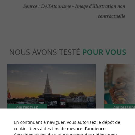
Source :
Image d'illustration non
DATAtourisme -
contractuelle
NOUS AVONS TESTÉ
POUR VOUS
Culturelle
Gourmand
En continuant à naviguer, vous autorisez le dépôt de
cookies tiers à des fins de
mesure d'audience
.
Une édition 2026 mémorable aux
Mouclade et é
Certaines pages du site proposent des
vidéos
dont