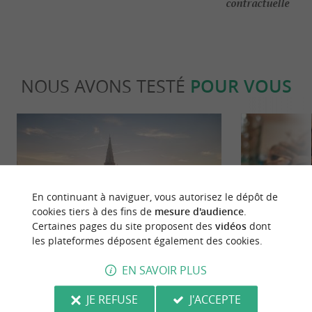
contractuelle
NOUS AVONS TESTÉ
POUR VOUS
En continuant à naviguer, vous autorisez le dépôt de
cookies tiers à des fins de
mesure d'audience
.
Culturelle
Gourmand
Certaines pages du site proposent des
vidéos
dont
les plateformes déposent également des cookies.
Une édition 2026 mémorable aux
Mouclade et é
EN SAVOIR PLUS
Francofolies de La Rochelle
traditions cu
en Charente-
JE REFUSE
J'ACCEPTE
271 m - La Rochelle
271 m - L