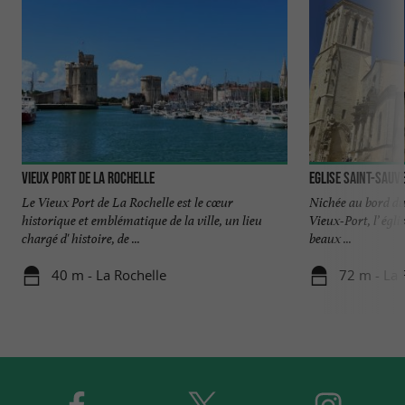
Vieux Port de La Rochelle
Eglise Saint-Sauv
Le Vieux Port de La Rochelle est le cœur
Nichée au bord du
historique et emblématique de la ville, un lieu
Vieux-Port, l’ égli
chargé d' histoire, de ...
beaux ...
40 m - La Rochelle
72 m - La 