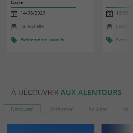
Carte
14/08/2026
16/08/
La Rochelle
La Roche
Evènements sportifs
Evèneme
À DÉCOUVRIR
AUX ALENTOURS
Découvrir
S'informer
Se loger
Se r