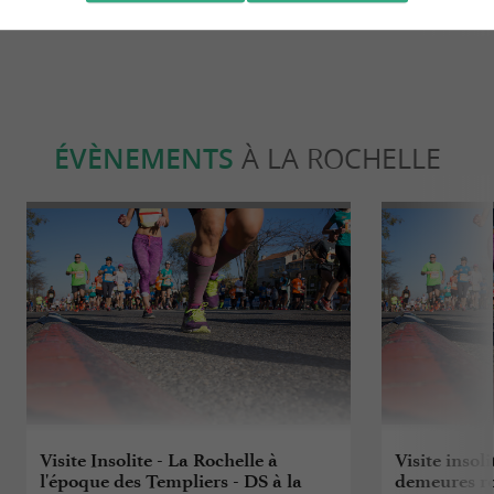
ÉVÈNEMENTS
À LA ROCHELLE
Visite Insolite - La Rochelle à
Visite insol
l'époque des Templiers - DS à la
demeures roc