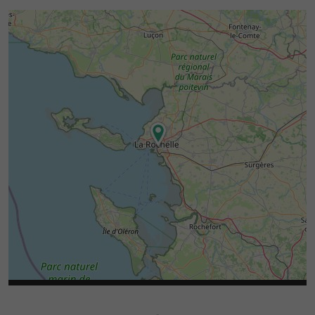
front de mer aménagé et ses activités nautiques.
Enfin, des villages comme
, réputé
Esnandes
pour sa
, ou
Maison de la Baie
Angoulins-sur-
avec ses falaises calcaires, complètent cette
Mer
palette de découvertes accessibles rapidement
depuis La Rochelle.
s’inscrit ainsi dans une
Poppy Céramique Café
dynamique locale riche
en
,
et
, idéale pour une
artisanat
culture
nature
pause créative au cœur de la côte Atlantique.