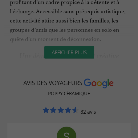
profitant d’un cadre propice à la détente et à
l’échange. Accessible sans prérequis artistique,
cette activité attire aussi bien les familles, les
groupes d’amis que les personnes en solo en
quête d’un moment de déconnexion.
AFFICHER PLUS
Une démarche accessible et créative
L’atelier fonctionne selon un principe simple :
chacun choisit une pièce en
,
céramique brute
AVIS DES VOYAGEURS
puis la peint à l’aide du matériel mis à
POPPY CÉRAMIQUE
disposition. L’objet est ensuite
et
émaillé
cuit
, avant d’être récupéré quelques jours
sur place
82 avis
plus tard. Ce processus offre à tous la
possibilité de repartir avec une
création
, réalisée en toute
artisanale personnalisée