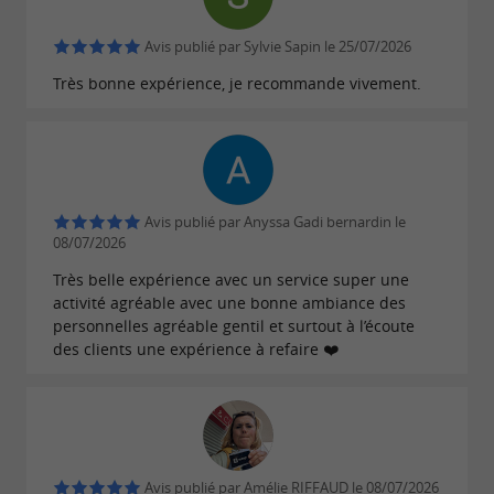
autonomie.
Avis publié par Sylvie Sapin le 25/07/2026
Le café sur place propose une carte courte mais
Très bonne expérience, je recommande vivement.
soignée :
,
,
café de spécialité
infusions
chocolat
, boissons fraîches et petites douceurs y
chaud
sont servis tout au long de la journée. Le lieu
favorise les
, et s’inscrit
producteurs locaux
Avis publié par Anyssa Gadi bernardin le
08/07/2026
dans une démarche à la
Très belle expérience avec un service super une
fois
et
.
créative
responsable
activité agréable avec une bonne ambiance des
personnelles agréable gentil et surtout à l’écoute
Un lieu vivant toute l’année
des clients une expérience à refaire ❤️
organise régulièrement
Poppy Céramique Café
des événements thématiques :
ateliers pour
,
,
enfants
séances à thème
initiations en
Avis publié par Amélie RIFFAUD le 08/07/2026