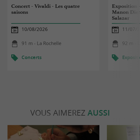
Concert - Vivaldi - Les quatre
Exposition 
saisons
Manon Dieme
Salazar
10/08/2026
11/07/2
91 m - La Rochelle
92 m - L
Concerts
Exposit
VOUS AIMEREZ
AUSSI