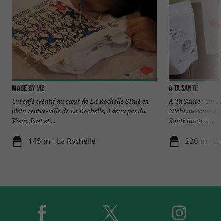
Made by Me
A ta Santé
Un café créatif au cœur de La Rochelle Situé en
A Ta Santé : Un S
plein centre-ville de La Rochelle, à deux pas du
Niché au cœur d'un
Vieux Port et ...
Santé invite à ...
145 m - La Rochelle
220 m - La