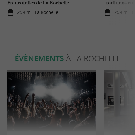
Francofolies de La Rochelle
traditions cu
en Charente-
259 m - La Rochelle
259 m - L
ÉVÈNEMENTS
À LA ROCHELLE