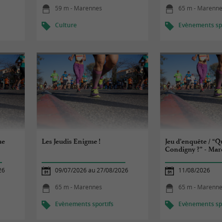
59 m - Marennes
65 m - Marenn
Culture
Evènements spo
ue
Les Jeudis Enigme !
Jeu d’enquête / “Qu
Condigny ?” - Mar
26
09/07/2026 au 27/08/2026
11/08/2026
65 m - Marennes
65 m - Marenn
Evènements sportifs
Evènements spo