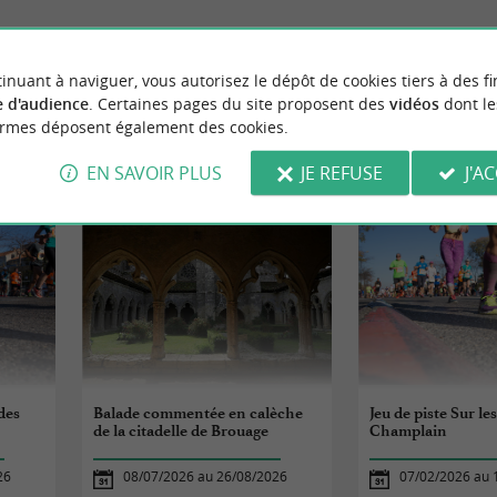
inuant à naviguer, vous autorisez le dépôt de cookies tiers à des fi
 d'audience
. Certaines pages du site proposent des
vidéos
dont le
ormes déposent également des cookies.
ÉVÈNEMENTS
À MARENNES
EN SAVOIR PLUS
JE REFUSE
J'A
des
Balade commentée en calèche
Jeu de piste Sur le
de la citadelle de Brouage
Champlain
26
08/07/2026 au 26/08/2026
07/02/2026 au 