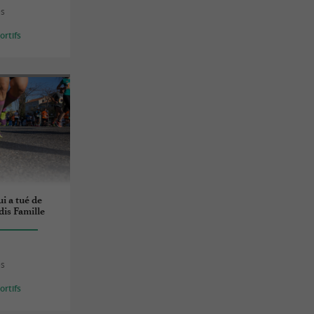
es
rtifs
i a tué de
dis Famille
es
rtifs