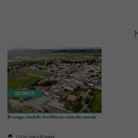
Culturelle
Culturelle
Brouage, citadelle fortifiée au cœur des marais
Brouage et ses 
pas manquer 
113 m - Hiers-Brouage
113 m - Hie