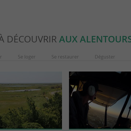
À DÉCOUVRIR
AUX ALENTOUR
r
Se loger
Se restaurer
Déguster