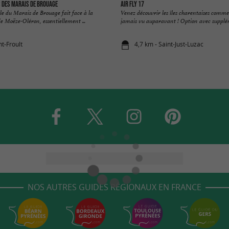
 des Marais de Brouage
Air FLY 17
e du Marais de Brouage fait face à la
Venez découvrir les îles charentaises comme
e Moëze-Oléron, essentiellement ...
jamais vu auparavant ! Option avec suppléme
nt-Froult
4,7 km - Saint-Just-Luzac
NOS AUTRES GUIDES RÉGIONAUX EN FRANCE