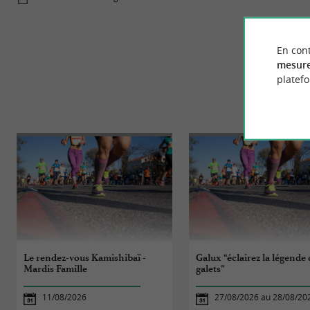
En cont
mesure
platef
Le rendez-vous Kamishibaï -
Galux “éclairez la légende 
Mardis Famille
galets”
11/08/2026
27/08/2026 au 28/08/20