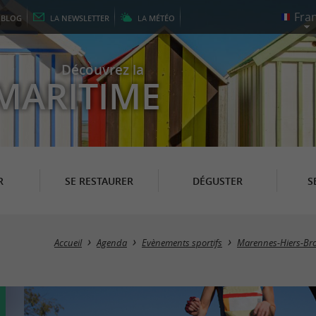
E
BLOG
LA
NEWSLETTER
LA
MÉTÉO
Découvrez la
MARITIME
R
SE RESTAURER
DÉGUSTER
S
Accueil
Agenda
Evènements sportifs
Marennes-Hiers-Br