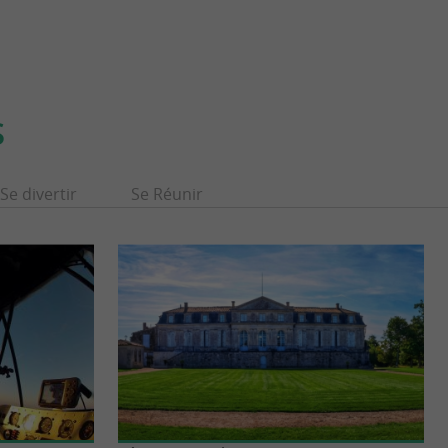
S
Se divertir
Se Réunir