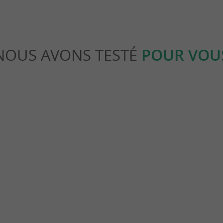
NOUS AVONS TESTÉ
POUR VOU
Gourmande
alentours, une cité fortifiée à ne
L’huître Marennes Oléron, la gran
…
Fêtes de fin d’année !
rs-Brouage
5,5 km - Marennes