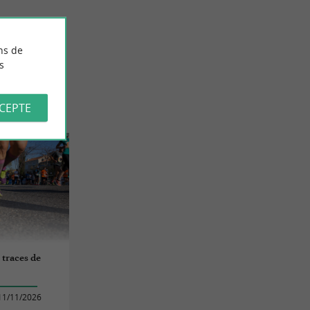
ns de
s
CCEPTE
s traces de
11/11/2026