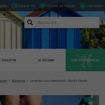
Espace Pro
Carnets de Voyage
Connexion
E DIVERTIR
SE RÉUNIR
TOP EXPÉRIENCES
ouage
Marennes
Le rendez-vous Kamishibaï - Mardis Famille