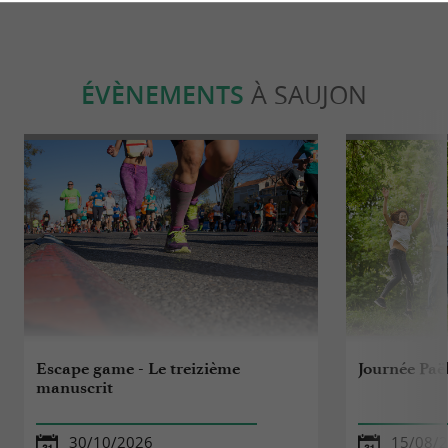
ÉVÈNEMENTS
À SAUJON
Escape game - Le treizième
Journée Paë
manuscrit
30/10/2026
15/08/