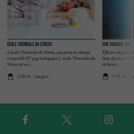
École Thermale du Stress
Spa Thermal Phila
L'école Thermale du Stress, une prise en charge
Efficace depuis 18
corporelle ET psychologique L' école Thermale du
l’eau de source mi
Stress est un ...
riche en ...
128 m - Saujon
173 m - S