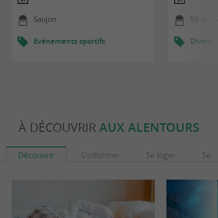
Saujon
59 m - 
Evènements sportifs
Divers
À DÉCOUVRIR
AUX ALENTOURS
Découvrir
S'informer
Se loger
Se r