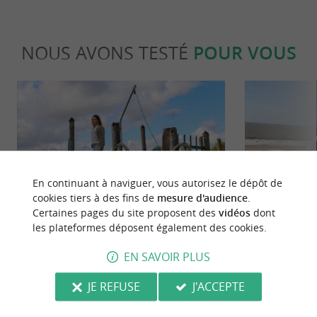
NOUS AVONS TESTÉ
POUR VOUS
En continuant à naviguer, vous autorisez le dépôt de
Culturelle
Familiale
cookies tiers à des fins de
mesure d'audience
.
Certaines pages du site proposent des
vidéos
dont
les plateformes déposent également des cookies.
Mornac-sur-Seudre, invitation au
Destination 
voyage sur les rives de l’estuaire
!
EN SAVOIR PLUS
8,9 km - Mornac-sur-Seudre
9,9 km - 
JE REFUSE
J'ACCEPTE