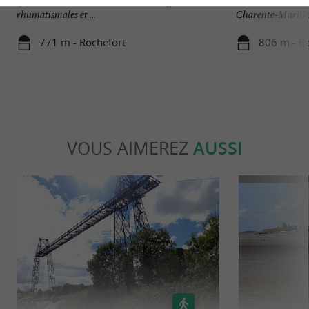
spécialisation dans le traitement des affections
française située da
rhumatismales et ...
Charente-Maritime
771 m - Rochefort
806 m - R
VOUS AIMEREZ
AUSSI