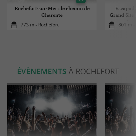
Rochefort-sur-Mer : le chemin de
Escapade 
Charente
Grand Site 
Arse
773 m - Rochefort
801 m -
ÉVÈNEMENTS
À ROCHEFORT