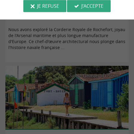
JE REFUSE
J'ACCEPTE
La Corderie Royale de Rochefort
Nous avons exploré la Corderie Royale de Rochefort, joyau
de l'Arsenal maritime et plus longue manufacture
d'Europe. Ce chef-d'œuvre architectural nous plonge dans
l'histoire navale française ...
Saint-Georges-d'Oléron