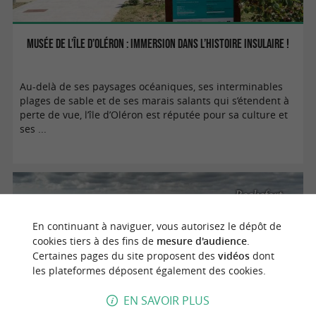
Musée de l’île d’Oléron : immersion dans l’histoire insulaire !
Au-delà de ses paysages océaniques, ses interminables
plages de sable et de ses marais salants qui s’étendent à
perte de vue, l’île d’Oléron est réputée pour sa culture et
ses ...
Rochefort
En continuant à naviguer, vous autorisez le dépôt de
cookies tiers à des fins de
mesure d'audience
.
Certaines pages du site proposent des
vidéos
dont
les plateformes déposent également des cookies.
EN SAVOIR PLUS