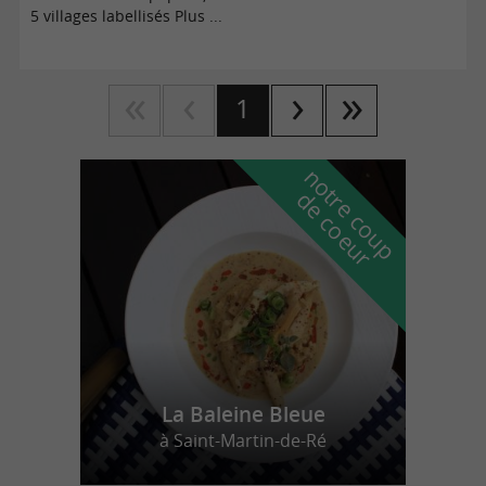
5 villages labellisés Plus ...
1
n
o
t
e
c
o
u
p
e
c
o
e
u
r
d
r
La Baleine Bleue
à Saint-Martin-de-Ré