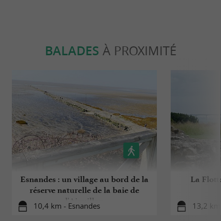
BALADES
À PROXIMITÉ
Esnandes : un village au bord de la
La Flott
réserve naturelle de la baie de
l'Aiguillon
10,4 km - Esnandes
13,2 km 