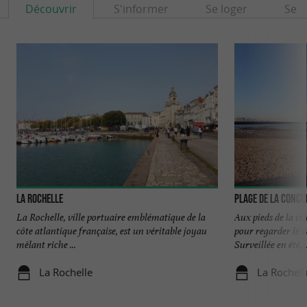
Découvrir
S'informer
Se loger
Se r
La Rochelle
Plage de la Concu
La Rochelle, ville portuaire emblématique de la
Aux pieds de la vil
côte atlantique française, est un véritable joyau
pour regarder le v
mêlant riche ...
Surveillée en été, ..
La Rochelle
La Rochell