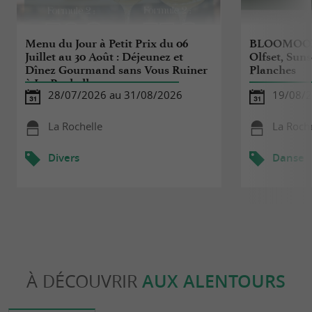
Menu du Jour à Petit Prix du 06
BLOOMOON 
Juillet au 30 Août : Déjeunez et
Olfset, Suns
Dînez Gourmand sans Vous Ruiner
Planches
à La Rochelle
28/07/2026 au 31/08/2026
19/08/
La Rochelle
La Roche
Divers
Danse
À DÉCOUVRIR
AUX ALENTOURS