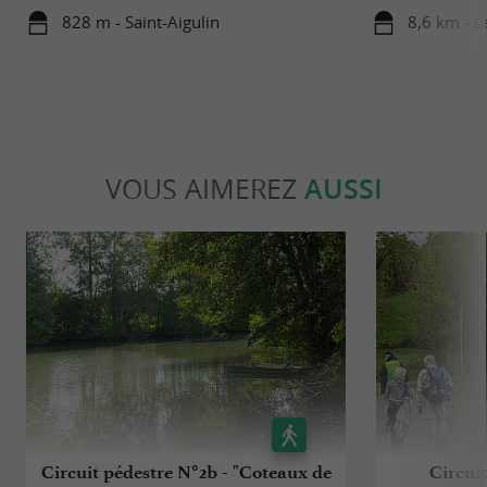
828 m - Saint-Aigulin
8,6 km - L
VOUS AIMEREZ
AUSSI
Circuit pédestre N°2b - "Coteaux de
Circuit