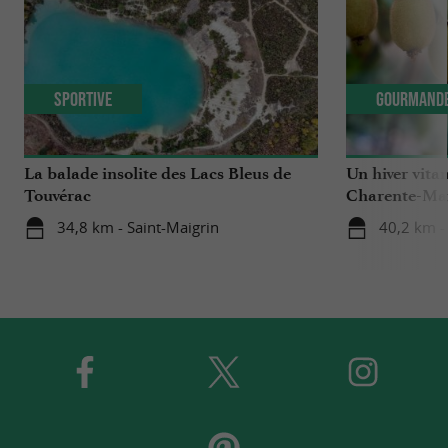
Sportive
Gourmand
La balade insolite des Lacs Bleus de
Un hiver vitam
Touvérac
Charente-Ma
34,8 km - Saint-Maigrin
40,2 km 