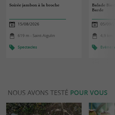
Soirée jambon à la broche
Balade Bien
Barde
15/08/2026
05/09/
619 m - Saint-Aigulin
4,9 km 
Spectacles
Evèneme
NOUS AVONS TESTÉ
POUR VOUS