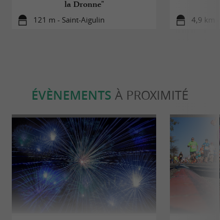
la Dronne"
121 m - Saint-Aigulin
4,9 km -
ÉVÈNEMENTS
À PROXIMITÉ