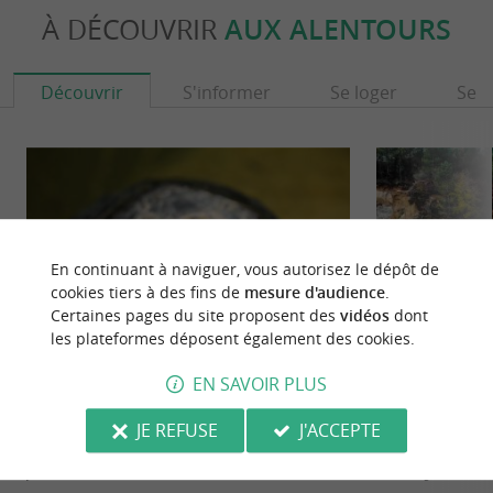
À DÉCOUVRIR
AUX ALENTOURS
Découvrir
S'informer
Se loger
Se r
En continuant à naviguer, vous autorisez le dépôt de
cookies tiers à des fins de
mesure d'audience
.
Certaines pages du site proposent des
vidéos
dont
les plateformes déposent également des cookies.
EN SAVOIR PLUS
Chemins des Cistudes
Kaolune Carrière 
Sur la commune de Saint-Aigulin, au cœur de la
Le site touristiqu
JE REFUSE
J'ACCEPTE
Haute Saintonge, les Chemins des Cistudes vous
avec son décor lun
permettent ...
saintongeaise, vous