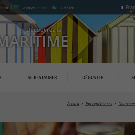
E
BLOG
LA
NEWSLETTER
LA
MÉTÉO
Découvrez la
MARITIME
R
SE RESTAURER
DÉGUSTER
S
Accueil
Top expériences
Gourman