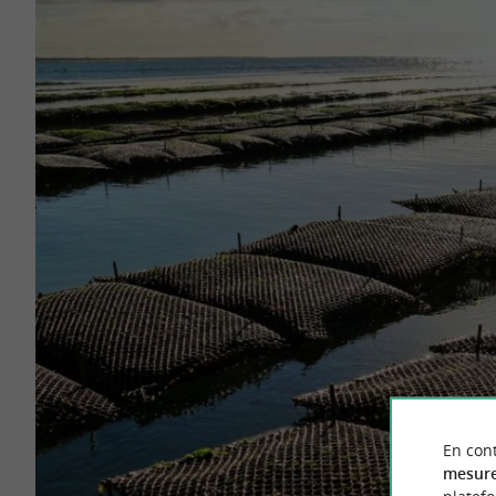
En cont
mesure