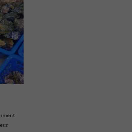
amment
teur