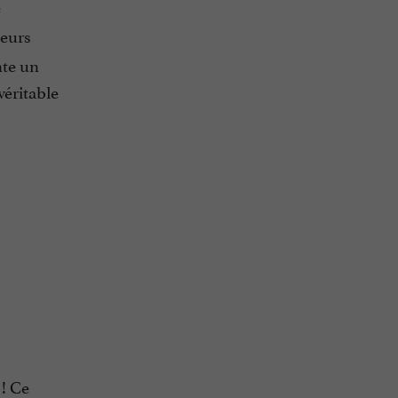
e
leurs
nte un
véritable
! Ce