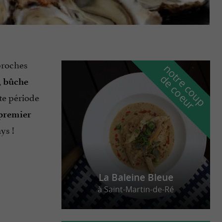
proches
n
o
t
e
c
o
u
p
e
c
o
e
u
r
d
r
,
bûche
te période
premier
ys !
La Baleine Bleue
à Saint-Martin-de-Ré