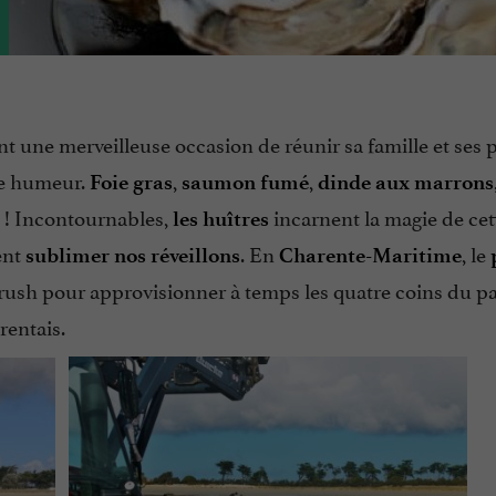
t une merveilleuse occasion de réunir sa famille et ses 
ne humeur.
,
,
Foie gras
saumon fumé
dinde aux marrons
s ! Incontournables,
incarnent la magie de cet
les huîtres
ent
. En
, le
sublimer nos réveillons
Charente-Maritime
le rush pour approvisionner à temps les quatre coins du pa
rentais.