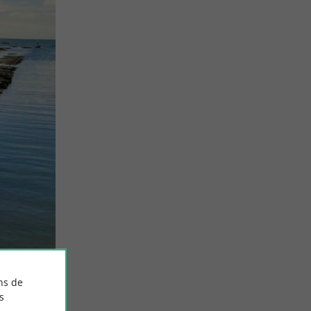
ns de
s