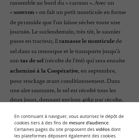
rassemble au bord du «
carreau
». Avec un
«
» on fait un petit monticule en forme
souvron
de pyramide que l’on laisse sécher toute une
journée. Le surlendemain, très tôt, le saunier
passe en tracteur, il
de
ramasse le monticule
sel dans sa remorque et le transporte jusqu’à
son
(récolte de l’été) qui sera ensuite
tas de sel
, en septembre,
acheminé à la Coopérative
pour stockage avant conditionnement. Dans
une aire saunante, le sel est récolté tous les
deux jours, donnant environ 40kg par récolte.
En continuant à naviguer, vous autorisez le dépôt de
cookies tiers à des fins de
mesure d'audience
.
Certaines pages du site proposent des
vidéos
dont
les plateformes déposent également des cookies.