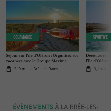
Gourmande
Sportive
Séjour sur l’île d’Oléron : Organisez vos
Découverte ins
vacances avec le Groupe Maxime
l’île d’Oléro
Pinard, vignerons sur 4 générations
240 m - La Brée-les-Bains
3,1 km - 
ÉVÈNEMENTS
À LA BRÉE-LES-