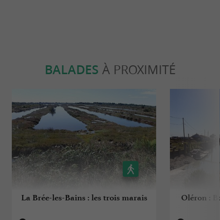
BALADES
À PROXIMITÉ
La Brée-les-Bains : les trois marais
Oléron : B