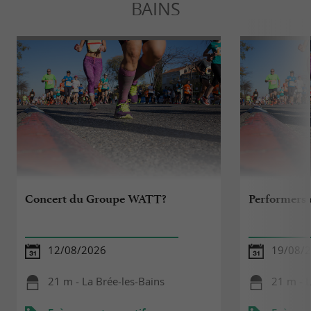
BAINS
Concert du Groupe WATT?
Performers 
12/08/2026
19/08/
21 m - La Brée-les-Bains
21 m - L