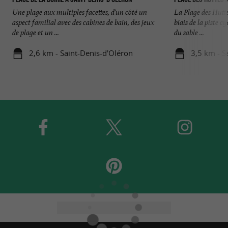
Une plage aux multiples facettes, d'un côté un
La Plage des Huttes
aspect familial avec des cabines de bain, des jeux
biais de la piste c
de plage et un ...
du sable ...
2,6 km - Saint-Denis-d'Oléron
3,5 km - S