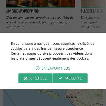
Vignoble Maxime Pinard
Plage de la Boirie
C'est un domaine où vivre rime avec vos désirs de
Une plage aux mult
rêves et de découvertes. Apaisant pour l'âme,
aspect familial av
réconfortant ...
de plage et un ...
1,9 km - La Brée-les-Bains
2,6 km - S
En continuant à naviguer, vous autorisez le dépôt de
cookies tiers à des fins de
mesure d'audience
.
Certaines pages du site proposent des
vidéos
dont
les plateformes déposent également des cookies.
EN SAVOIR PLUS
JE REFUSE
J'ACCEPTE