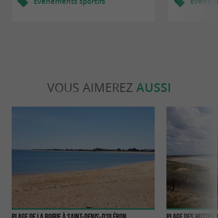
Evènements sportifs
Evèneme
VOUS AIMEREZ
AUSSI
Plage de la Boirie à Saint-Denis-d'Oléron
Plage des Huttes 