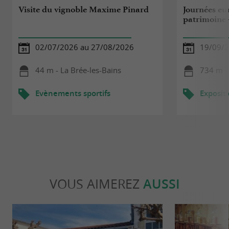
Visite du vignoble Maxime Pinard
Journées eu
patrimoine 
02/07/2026 au 27/08/2026
19/09/
44 m - La Brée-les-Bains
734 m - 
Evènements sportifs
Exposit
VOUS AIMEREZ
AUSSI