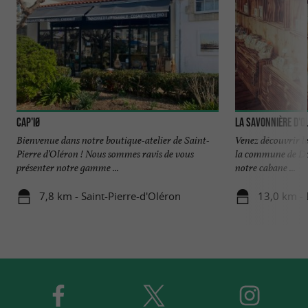
CAP'IØ
La Savonnière d'O
Bienvenue dans notre boutique-atelier de Saint-
Venez découvrir le
Pierre d’Oléron ! Nous sommes ravis de vous
la commune de Dol
présenter notre gamme ...
notre cabane ...
7,8 km - Saint-Pierre-d'Oléron
13,0 km - 