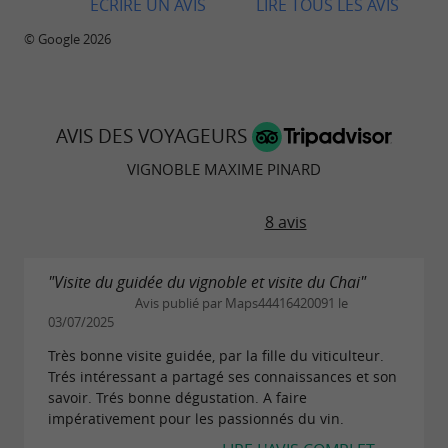
ECRIRE UN AVIS
LIRE TOUS LES AVIS
Organisez vos vacances sur l'île d'Oléron avec le
© Google 2026
Groupe Maxime Pinard, vignerons depuis 4
générations ! Lisez le reportage du Guide
Charente Maritime.
AVIS DES VOYAGEURS
VIGNOBLE MAXIME PINARD
8 avis
"Visite du guidée du vignoble et visite du Chai"
Avis publié par Maps44416420091 le
03/07/2025
Très bonne visite guidée, par la fille du viticulteur.
Trés intéressant a partagé ses connaissances et son
savoir. Trés bonne dégustation. A faire
impérativement pour les passionnés du vin.