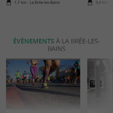
1,7 km - La Brée-les-Bains
3,4 km - 
ÉVÈNEMENTS
À LA BRÉE-LES-
BAINS