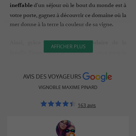
d'un séjour où le bout du monde est à
ineffable
votre porte, gagnez à découvrir ce domaine où la
mer donne à la terre la couleur de sa vigne.
Ainsi, grâce à l'
de la
expérience séculaire
AFFICHER PLUS
famille Pinard dans la viticulture, votre périple
répondra à un certain
.
“art de vivre”
AVIS DES VOYAGEURS
et
vous accueillent et
Isabelle
Maxime Pinard
VIGNOBLE MAXIME PINARD
vous projettent une vidéo haute définition dans
leurs caves de
et
La Brée-les-Bains
Saint-
163 avis
avec possibilité de visite de l'exploitation
Pierre
au cours de laquelle une
dégustation
vous est offerte.
gratuite