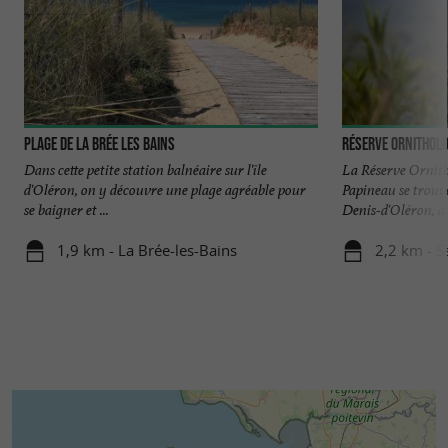
Plage de la Brée les Bains
Réserve ornitholo
Dans cette petite station balnéaire sur l'île
La Réserve Ornit
d'Oléron, on y découvre une plage agréable pour
Papineau se trouv
se baigner et ...
Denis-d'Oléron, à .
1,9 km - La Brée-les-Bains
2,2 km - S