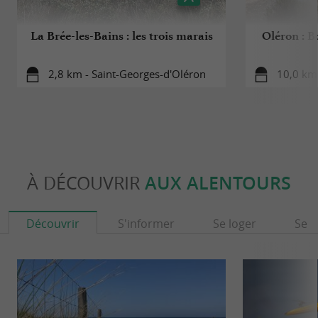
La Brée-les-Bains : les trois marais
Oléron : B
2,8 km - Saint-Georges-d'Oléron
10,0 km 
À DÉCOUVRIR
AUX ALENTOURS
Découvrir
S'informer
Se loger
Se r