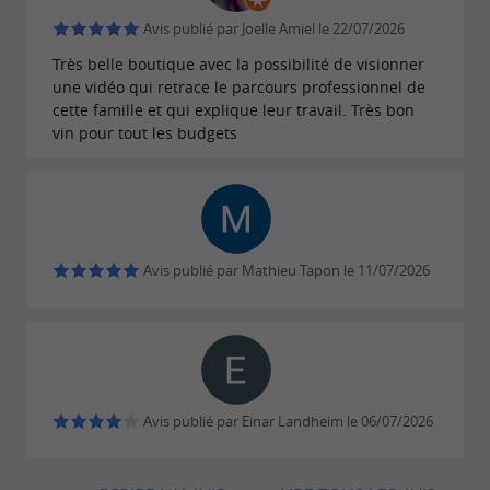
Avis publié par Joelle Amiel le 22/07/2026
Ils accueillent également les groupes (cars,
Très belle boutique avec la possibilité de visionner
groupes amis/familles, séminaires, agences de
une vidéo qui retrace le parcours professionnel de
voyage...) pour une visite sans ou avec repas
cette famille et qui explique leur travail. Très bon
vin pour tout les budgets
(minimum de 20 personnes) dans la salle de
réception du domaine.
L'abus d'alcool est dangereux pour la santé, à
Avis publié par Mathieu Tapon le 11/07/2026
consommer avec modération
À RETROUVER SUR
LE BLOG DU
Avis publié par Einar Landheim le 06/07/2026
GUIDE CHARENTE MARITIME
...