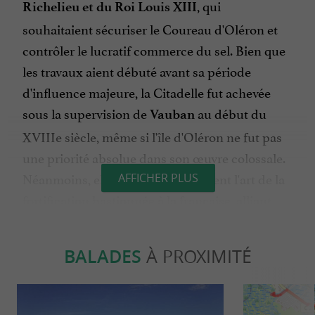
, qui
Richelieu et du Roi Louis XIII
souhaitaient sécuriser le Coureau d'Oléron et
contrôler le lucratif commerce du sel. Bien que
les travaux aient débuté avant sa période
d'influence majeure, la Citadelle fut achevée
sous la supervision de
au début du
Vauban
XVIIIe siècle, même si l'île d'Oléron ne fut pas
une priorité absolue dans son œuvre colossale.
Néanmoins, elle illustre parfaitement l'art de la
AFFICHER PLUS
fortification bastionnée à la française, alliant
robustesse et ingéniosité. Des ingénieurs
comme Pierre d'Argencourt, Louis Nicolas de
BALADES
À PROXIMITÉ
Clerville et François Ferry ont également
marqué de leur empreinte sa conception.
Reconnue pour son importance, elle est