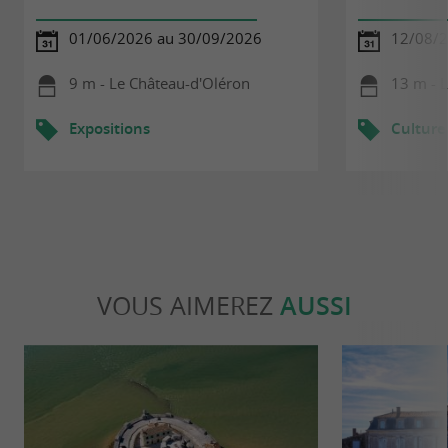
01/06/2026 au 30/09/2026
12/08/
9 m - Le Château-d'Oléron
13 m - 
Expositions
Culture
VOUS AIMEREZ
AUSSI