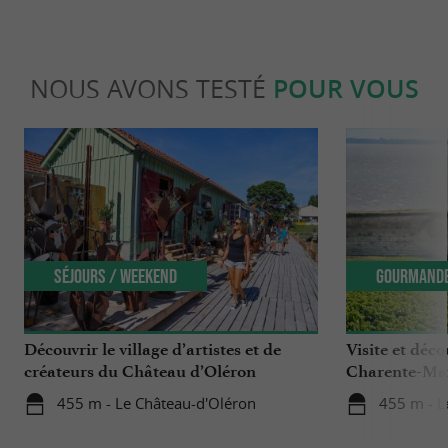
NOUS AVONS TESTÉ
POUR VOUS
Séjours / Weekend
Gourmand
Découvrir le village d’artistes et de
Visite et déc
créateurs du Château d’Oléron
Charente-Mar
455 m - Le Château-d'Oléron
455 m - L