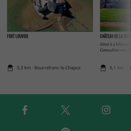
Fort Louvois
Château de la Gat
Situé à 3 kilomètr
Gataudière vous pr
3,3 km - Bourcefranc-le-Chapus
8,1 km - 