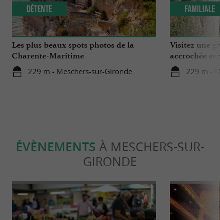
Détente
Familiale
Les plus beaux spots photos de la
Visitez une gr
Charente-Maritime
accrochée sur 
229 m - Meschers-sur-Gironde
229 m - M
ÉVÈNEMENTS
À MESCHERS-SUR-
GIRONDE