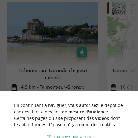
Talmont-sur-Gironde : le petit
Circuit vél
marais
4,5 km - Talmont-sur-Gironde
16,6 km 
En continuant à naviguer, vous autorisez le dépôt de
cookies tiers à des fins de
mesure d'audience
.
Certaines pages du site proposent des
vidéos
dont
les plateformes déposent également des cookies.
À DÉCOUVRIR
AUX ALENTOURS
EN SAVOIR PLUS