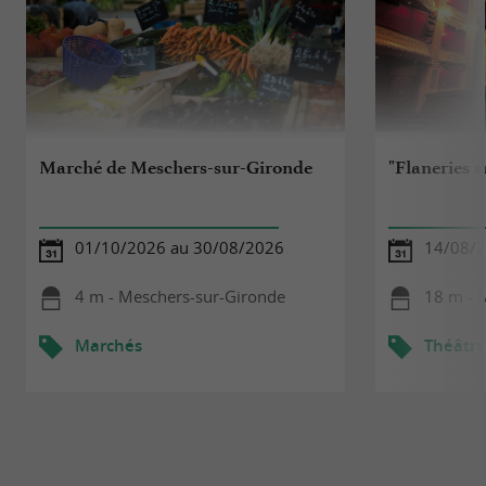
Marché de Meschers-sur-Gironde
"Flaneries s
01/10/2026 au 30/08/2026
14/08/
4 m - Meschers-sur-Gironde
18 m - 
Marchés
Théâtre