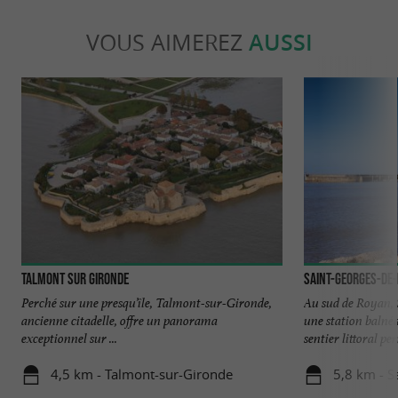
VOUS AIMEREZ
AUSSI
Talmont sur Gironde
Saint-Georges-de
Perché sur une presqu’île, Talmont-sur-Gironde,
Au sud de Royan,
ancienne citadelle, offre un panorama
une station balné
exceptionnel sur ...
sentier littoral per
4,5 km - Talmont-sur-Gironde
5,8 km - 