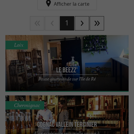
Afficher la carte
1
Loix
Le BEEZZ'
Pause gourmande sur l'île de Ré
Chermignac
Cognac Vallein Tercinier
Une expérience sensorielle unique à