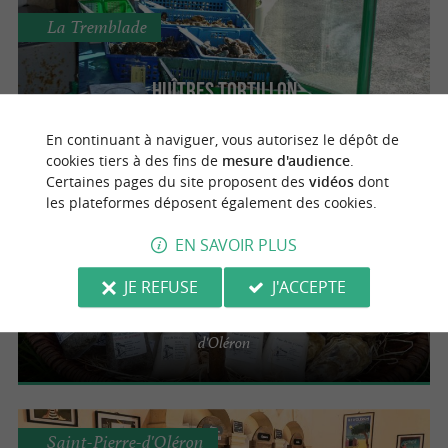
La Tremblade
Huîtres Tortillon
Vente à emporter dans une cabane ostréicole
En continuant à naviguer, vous autorisez le dépôt de
à La Tremblade
cookies tiers à des fins de
mesure d'audience
.
Certaines pages du site proposent des
vidéos
dont
les plateformes déposent également des cookies.
Le Château-d'Oléron
EN SAVOIR PLUS
Montauzier - Huîtres & Produits du marais
JE REFUSE
J'ACCEPTE
d'Oléron
Acheter des produits de qualité au Château-
d'Oléron
Saint-Pierre-d'Oléron