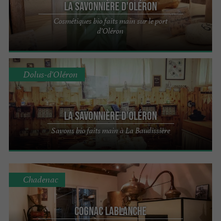
La Savonnière d'Oléron
Cosmétiques bio faits main sur le port
d’Oléron
Dolus-d'Oléron
La Savonnière d'Oléron
Savons bio faits main à La Baudissière
Chadenac
Cognac Lablanche