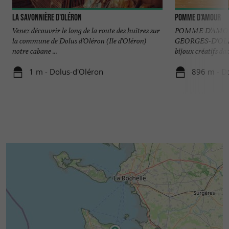
La Savonnière d'Oléron
Pomme d'amour
Venez découvrir le long de la route des huîtres sur
POMME D’AMOU
la commune de Dolus d’Oléron (Ile d’Oléron)
GEORGES-D’OLÉ
notre cabane ...
bijoux créatifs dan
1 m - Dolus-d'Oléron
896 m - D