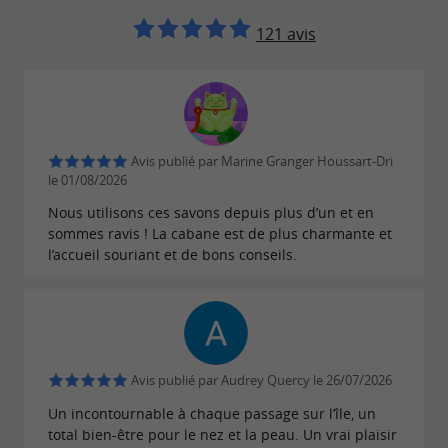
des créatrices en zéro déchet afin de vous
121 avis
proposer des produits alternatifs dans votre
salle de bain et votre cuisine.
Des accessoires de beauté et de bain en matière
Avis publié par Marine Granger Houssart-Dri
naturelle
viennent
(bois, bambou, végétale)
le 01/08/2026
compléter notre offre pour encore mieux
Nous utilisons ces savons depuis plus d’un et en
répondre à vos attentes.
sommes ravis ! La cabane est de plus charmante et
l’accueil souriant et de bons conseils.
Nous sommes à votre écoute pour vous
conseiller au mieux et passer un agréable
moment dans notre cabane à
.
La Baudissière
Avis publié par Audrey Quercy le 26/07/2026
De plus, ce site exceptionnel et gardé intact
Un incontournable à chaque passage sur l’île, un
total bien-être pour le nez et la peau. Un vrai plaisir