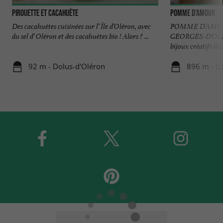
Pirouette et Cacahuète
Pomme d'amour
Des cacahuètes cuisinées sur l’ Île d’Oléron, avec
POMME D’AMOU
du sel d’ Oléron et des cacahuètes bio ! Alors ? ...
GEORGES-D’OLÉ
bijoux créatifs dan
92 m - Dolus-d'Oléron
896 m - D