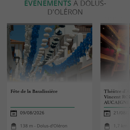
ÉVÈNEMENTS
À DOLUS-
D'OLÉRON
Fête de la Baudissière
Théâtre d'A
Vincent ROC
AUCAIGN
09/08/2026
21/08/
138 m - Dolus-d'Oléron
1,7 km 