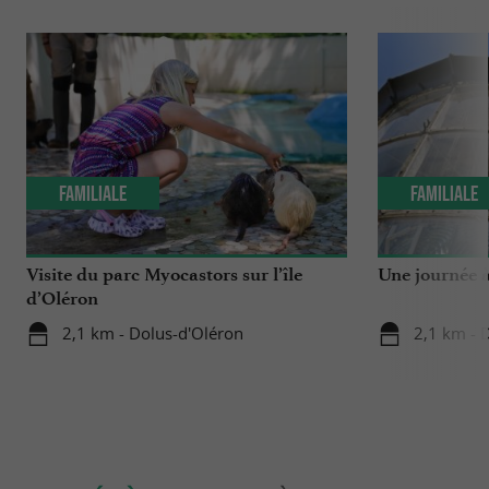
Familiale
Familiale
Visite du parc Myocastors sur l’île
Une journée à
d’Oléron
2,1 km - Dolus-d'Oléron
2,1 km - 