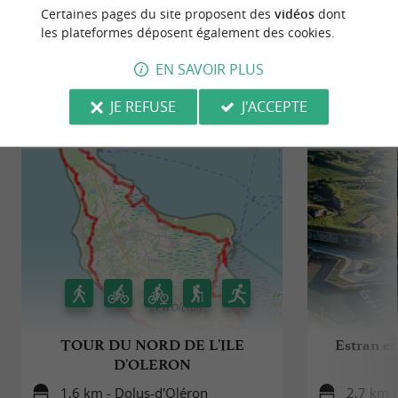
Certaines pages du site proposent des
vidéos
dont
© Google 2026
les plateformes déposent également des cookies.
EN SAVOIR PLUS
JE REFUSE
J'ACCEPTE
BALADES
À PROXIMITÉ
TOUR DU NORD DE L'ILE
Estran et
D'OLERON
1,6 km - Dolus-d'Oléron
2,7 km -