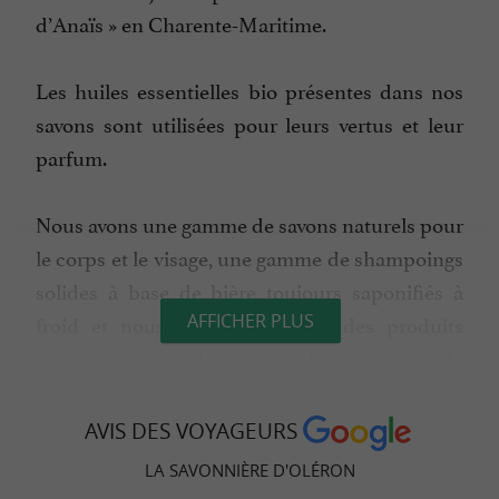
d’Anaïs » en Charente-Maritime.
Les huiles essentielles bio présentes dans nos
savons sont utilisées pour leurs vertus et leur
parfum.
Nous avons une gamme de savons naturels pour
le corps et le visage, une gamme de shampoings
solides à base de bière toujours saponifiés à
froid et nous proposons aussi des produits
AFFICHER PLUS
ménagers naturels comme les copeaux de
lessive et le savon ménager.
AVIS DES VOYAGEURS
Toujours dans cet esprit de respect de la
LA SAVONNIÈRE D'OLÉRON
planète et de nous- même, nous travaillons avec