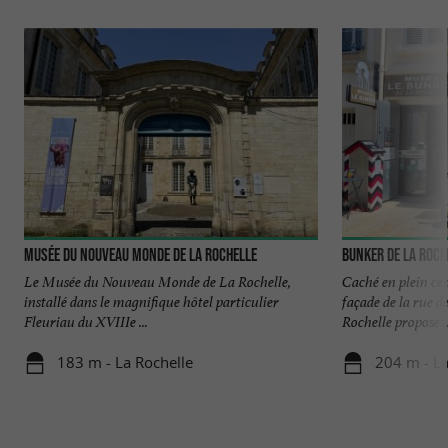
Musée du Nouveau Monde de La Rochelle
Bunker de La Roch
Le Musée du Nouveau Monde de La Rochelle,
Caché en plein cen
installé dans le magnifique hôtel particulier
façade de la rue 
Fleuriau du XVIIIe ...
Rochelle propose ..
183 m - La Rochelle
204 m - La