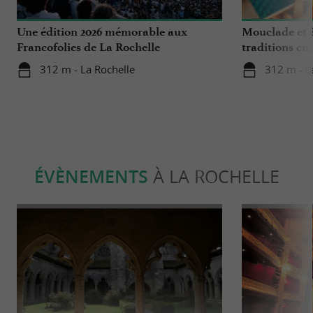
Une édition 2026 mémorable aux
Mouclade et é
Francofolies de La Rochelle
traditions cu
en Charente-
312 m - La Rochelle
312 m - L
ÉVÈNEMENTS
À LA ROCHELLE