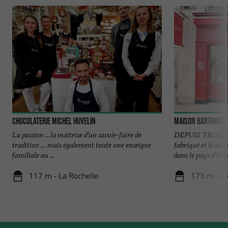
Chocolaterie Michel Huvelin
Maison Barthouil
La passion …la maîtrise d’un savoir-faire de
DEPUIS TROIS GE
tradition … mais également toute une enseigne
fabriqué et le sa
familiale au ...
dans le pays d’Orth
117 m - La Rochelle
173 m - La