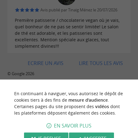
Avis publié par Tinaïg Ménez le 20/07/2026
Première patisserie / chocolaterie vegan où je vais,
quel bonheur de ne pas se sentir limitée! Le salon
de thé est adorable, et les patisseries sont
excellentes. Mention spéciale aux glaces, tout
simplement divines!!!
ECRIRE UN AVIS
LIRE TOUS LES AVIS
© Google 2026
En continuant à naviguer, vous autorisez le dépôt de
cookies tiers à des fins de
mesure d'audience
.
BALADES
À PROXIMITÉ
Certaines pages du site proposent des
vidéos
dont
les plateformes déposent également des cookies.
EN SAVOIR PLUS