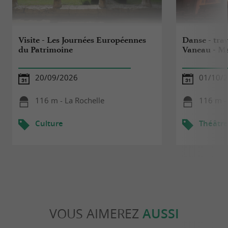
Visite - Les Journées Européennes
Danse - tra
du Patrimoine
Vaneau - Ma
20/09/2026
01/10/
116 m - La Rochelle
116 m -
Culture
Théâtre
VOUS AIMEREZ
AUSSI