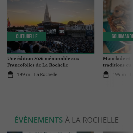
Culturelle
Gourmand
Une édition 2026 mémorable aux
Mouclade et é
Francofolies de La Rochelle
traditions cu
en Charente-
199 m - La Rochelle
199 m - L
ÉVÈNEMENTS
À LA ROCHELLE