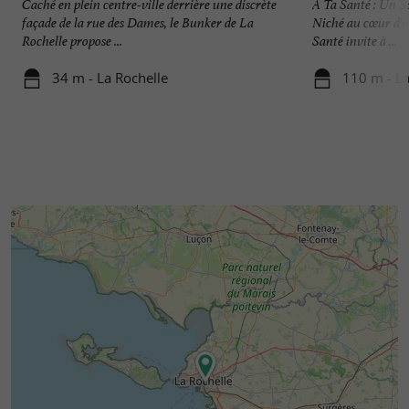
Caché en plein centre-ville derrière une discrète
A Ta Santé : Un S
façade de la rue des Dames, le Bunker de La
Niché au cœur d'un
Rochelle propose ...
Santé invite à ...
34 m - La Rochelle
110 m - La