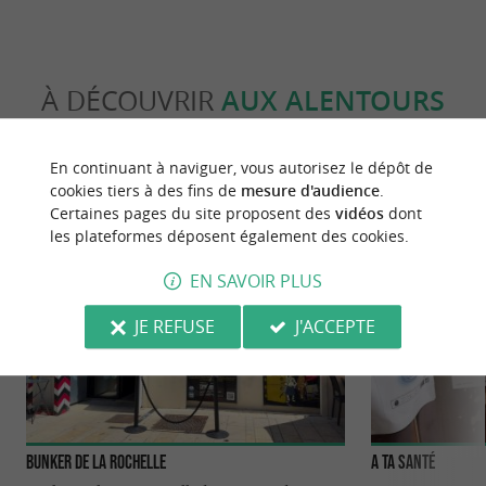
À DÉCOUVRIR
AUX ALENTOURS
Découvrir
S'informer
Se loger
Se r
En continuant à naviguer, vous autorisez le dépôt de
cookies tiers à des fins de
mesure d'audience
.
Certaines pages du site proposent des
vidéos
dont
les plateformes déposent également des cookies.
EN SAVOIR PLUS
JE REFUSE
J'ACCEPTE
Bunker de La Rochelle
A ta Santé