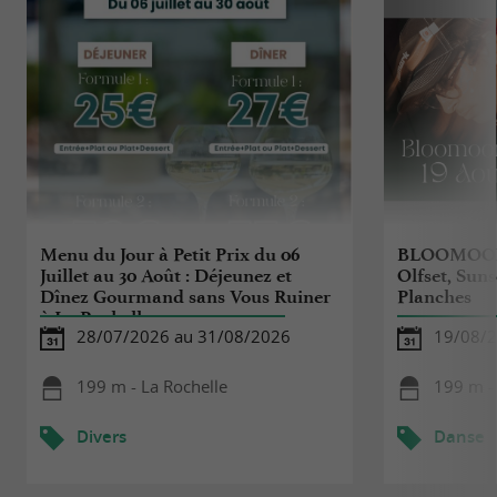
Menu du Jour à Petit Prix du 06
BLOOMOON 
Juillet au 30 Août : Déjeunez et
Olfset, Suns
Dînez Gourmand sans Vous Ruiner
Planches
à La Rochelle
28/07/2026 au 31/08/2026
19/08/
199 m - La Rochelle
199 m -
Divers
Danse