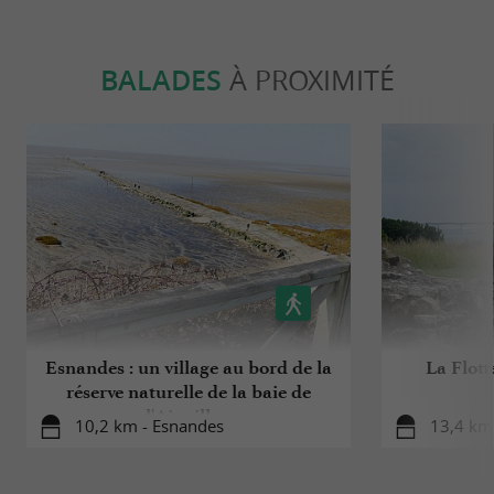
BALADES
À PROXIMITÉ
Esnandes : un village au bord de la
La Flott
réserve naturelle de la baie de
l'Aiguillon
10,2 km - Esnandes
13,4 km 