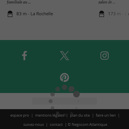
familiale au ...
salon de ...
83 m - La Rochelle
173 m - La
espace pro
mentions légales
plan du site
faire un lien
suivez-nous
contact
©
Negocom Atlantique