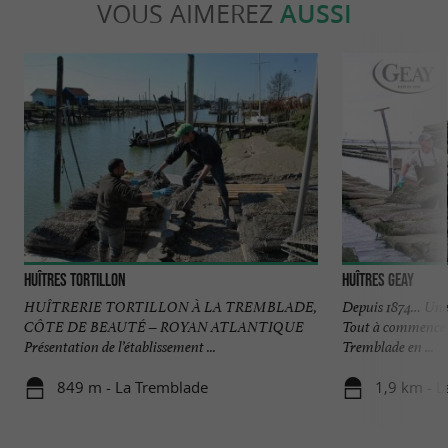
VOUS AIMEREZ
AUSSI
Huîtres Tortillon
Huîtres Geay
HUÎTRERIE TORTILLON À LA TREMBLADE,
Depuis 1874… Une h
CÔTE DE BEAUTÉ – ROYAN ATLANTIQUE
Tout à commencé su
Présentation de l’établissement ...
Tremblade en ...
849 m - La Tremblade
1,9 km - 