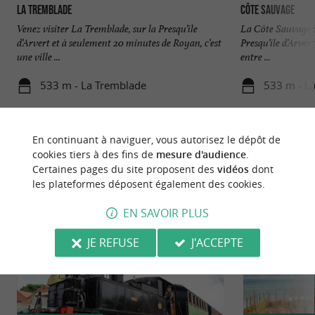
La Tremblade
Côte sauvage
Venez visiter La Tremblade, sur la Presqu’île
La Côte Sauvage co
d’Arvert et à seulement 20 minutes de Royan, c’est
Presqu’île d’Arvert
une ville ...
entre ...
533 m - La Tremblade
533 m - L
En continuant à naviguer, vous autorisez le dépôt de
cookies tiers à des fins de
mesure d'audience
.
Certaines pages du site proposent des
vidéos
dont
les plateformes déposent également des cookies.
NOUS AVONS TESTÉ
POUR VOUS
EN SAVOIR PLUS
JE REFUSE
J'ACCEPTE