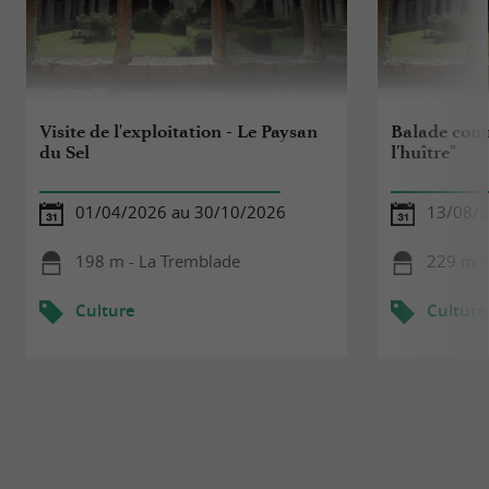
Visite de l'exploitation - Le Paysan
Balade com
du Sel
l'huître"
01/04/2026 au 30/10/2026
13/08/
198 m - La Tremblade
229 m -
Culture
Culture