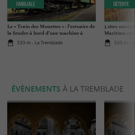
Familiale
Détente
Le « Train des Mouettes » : l’estuaire de
5 sites nature
la Seudre à bord d’une machine à
Maritime en 
remonter le temps
533 m - La Tremblade
533 m - L
ÉVÈNEMENTS
À LA TREMBLADE