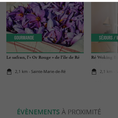
Gourmande
Séjours /
Le safran, l’« Or Rouge » de l’île de Ré
Ré Woking Bu
2,1 km - Sainte-Marie-de-Ré
2,1 km - 
ÉVÈNEMENTS
À PROXIMITÉ