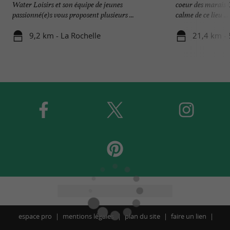
Water Loisirs et son équipe de jeunes
coeur des marais 
passionné(e)s vous proposent plusieurs ...
calme de ce lieu ...
9,2 km - La Rochelle
21,4 km - 
espace pro
mentions légales
plan du site
faire un lien