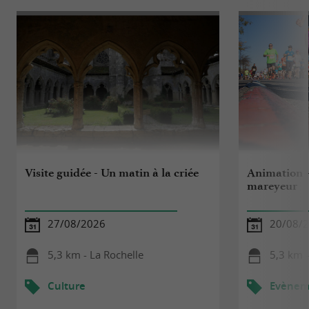
Visite guidée - Un matin à la criée
Animation 
mareyeur
27/08/2026
20/08/
5,3 km - La Rochelle
5,3 km -
Culture
Evèneme