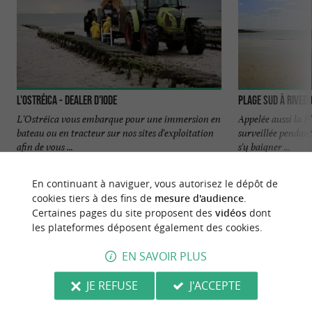
L'Ostréica - Dealer d'iode
Plage sud à Rived
L'Ostréica vous embarque pour une immersion en
Appelée aussi la Pl
bateau ou en tracteur sur nos sites d'exploitation
surveillée pendant
afin de vous ...
s'y baigner ...
1,1 km - Rivedoux-Plage
1,5 km - R
En continuant à naviguer, vous autorisez le dépôt de
cookies tiers à des fins de
mesure d'audience
.
Certaines pages du site proposent des
vidéos
dont
les plateformes déposent également des cookies.
EN SAVOIR PLUS
NOUS AVONS TESTÉ
POUR VOUS
JE REFUSE
J'ACCEPTE