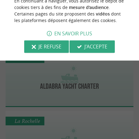
En continuant à naviguer, vous autorisez le dépôt de
cookies tiers à des fins de
mesure d'audience
.
Certaines pages du site proposent des
vidéos
dont
les plateformes déposent également des cookies.
Yakapartir
EN SAVOIR PLUS
JE REFUSE
J'ACCEPTE
La Rochelle
Aldabra Yacht Charter
La Rochelle