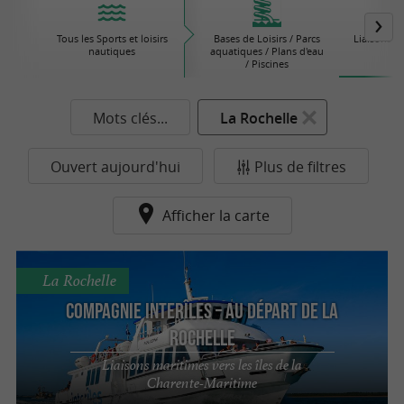
Tous les Sports et loisirs
Bases de Loisirs / Parcs
Liaisons M
nautiques
aquatiques / Plans d'eau
/ Piscines
Mots clés...
La Rochelle
Ouvert aujourd'hui
Plus de filtres
Afficher la carte
La Rochelle
Compagnie interîles – Au départ de La
Rochelle
Liaisons maritimes vers les îles de la
Charente-Maritime