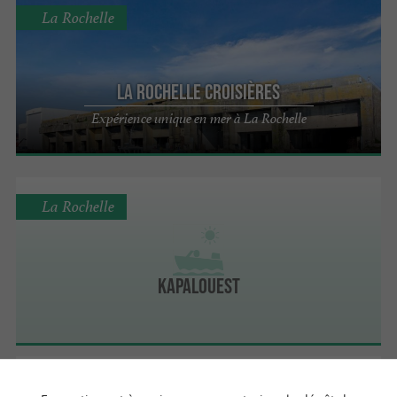
La Rochelle
La Rochelle Croisières
Expérience unique en mer à La Rochelle
La Rochelle
KapalOuest
La Rochelle