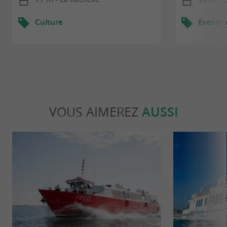
Culture
Evèneme
VOUS AIMEREZ
AUSSI