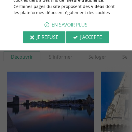
cookies tiers à des fins de
mesure d'audience
.
Certaines pages du site proposent des
vidéos
dont
les plateformes déposent également des cookies.
EN SAVOIR PLUS
JE REFUSE
J'ACCEPTE
À DÉCOUVRIR
AUX ALENTOURS
Découvrir
S'informer
Se loger
Se r