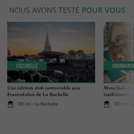
NOUS AVONS TESTÉ
POUR VOUS
Culturelle
Gourmand
Une édition 2026 mémorable aux
Mouclade et é
Francofolies de La Rochelle
traditions cu
en Charente-
781 m - La Rochelle
781 m - L