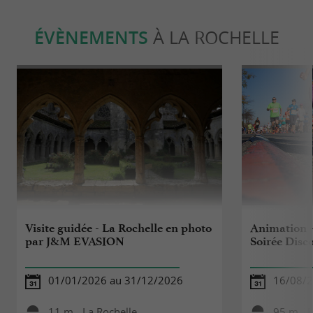
ÉVÈNEMENTS
À LA ROCHELLE
Visite guidée - La Rochelle en photo
Animation -
par J&M EVASION
Soirée Dis
01/01/2026 au 31/12/2026
16/08/
11 m - La Rochelle
95 m - L