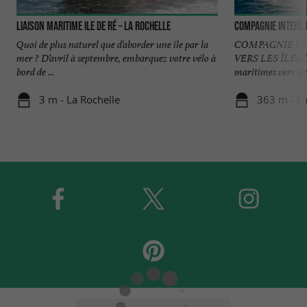
Liaison Maritime Ile de Ré – La Rochelle
Compagnie interîle
Quoi de plus naturel que d’aborder une île par la
COMPAGNIE INT
mer ? D’avril à septembre, embarquez votre vélo à
VERS LES ÎLES 
bord de ...
maritimes vers les î
3 m - La Rochelle
363 m - La