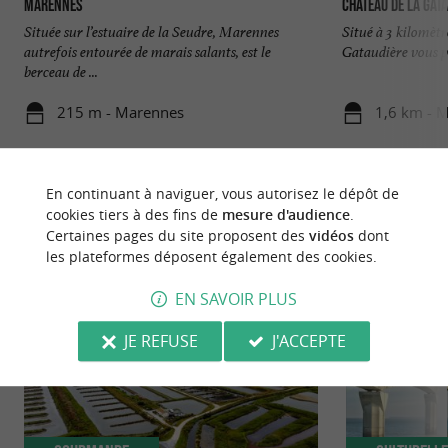
Marennes
Château de la Gat
Située sur l’estuaire de la Seudre, Marennes
Situé à 3 kilomètr
autrefois entourée de marais salants, est le
Gataudière vous pr
berceau de ...
215 m - Marennes
1,6 km - 
En continuant à naviguer, vous autorisez le dépôt de
cookies tiers à des fins de
mesure d'audience
.
Certaines pages du site proposent des
vidéos
dont
les plateformes déposent également des cookies.
NOUS AVONS TESTÉ
POUR VOUS
EN SAVOIR PLUS
JE REFUSE
J'ACCEPTE