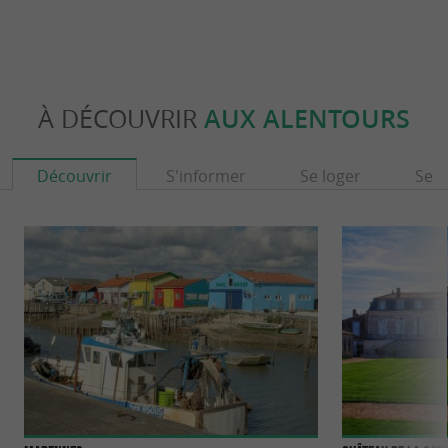
À DÉCOUVRIR
AUX ALENTOURS
Découvrir
S'informer
Se loger
Se r