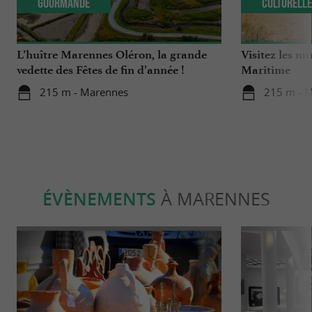
Gourmande
Culturell
L’huître Marennes Oléron, la grande
Visitez les m
vedette des Fêtes de fin d’année !
Maritime
215 m - Marennes
215 m - 
ÉVÈNEMENTS
À MARENNES