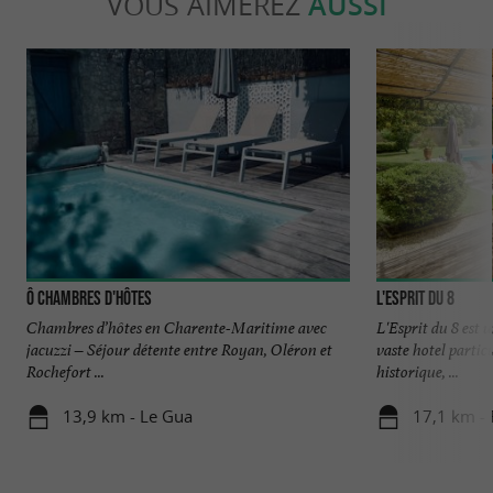
VOUS AIMEREZ
AUSSI
Ô Chambres d'Hôtes
L'Esprit du 8
Chambres d’hôtes en Charente-Maritime avec
L'Esprit du 8 est 
jacuzzi – Séjour détente entre Royan, Oléron et
vaste hotel particu
Rochefort ...
historique, ...
13,9 km - Le Gua
17,1 km - 