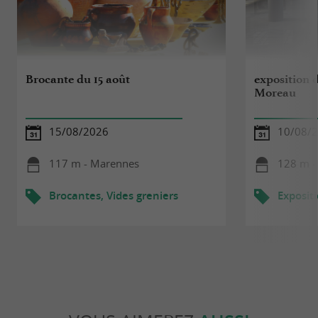
Brocante du 15 août
exposition 
Moreau
15/08/2026
10/08/2
117 m - Marennes
128 m -
Brocantes, Vides greniers
Exposit