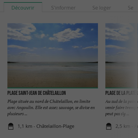
Découvrir
S'informer
Se loger
Se r
Plage Saint-Jean de Châtelaillon
Plage de la Platè
Plage située au nord de Châtelaillon, en limite
Au sud de la point
avec Angoulin. Elle est assez sauvage, se divise en
venir faire trempe
plusieurs ...
peut pas s'y ...
1,1 km - Châtelaillon-Plage
2,5 km - A