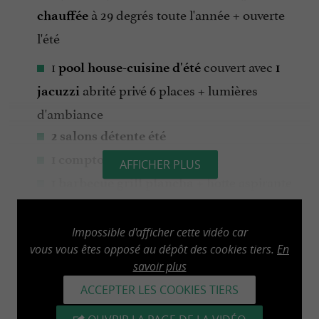
à 29 degrés toute l'année + ouverte
chauffée
l'été
1
couvert avec
pool house-cuisine d'été
1
abrité privé 6 places + lumières
jacuzzi
d'ambiance
2 salons détente été
1 comptoir bar
AFFICHER PLUS
+ hotte aspirante
1 barbecue grill plancha
1 table de ping-pong
bois extérieure 120 m²
2 grandes terrasses
Impossible d'afficher cette vidéo car
vous vous êtes opposé au dépôt des cookies tiers.
En
1 babyfoot
savoir plus
1 billard pool + américain
ACCEPTER LES COOKIES TIERS
1 jeu de fléchettes