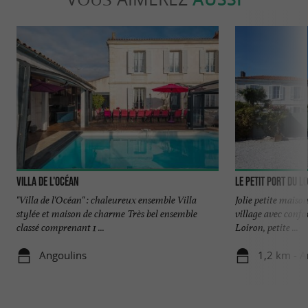
Villa de l'Océan
Le Petit Port du L
"Villa de l'Océan" : chaleureux ensemble Villa
Jolie petite maiso
stylée et maison de charme Très bel ensemble
village avec confo
classé comprenant 1 ...
Loiron, petite ...
Angoulins
1,2 km - A