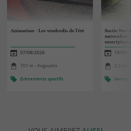
Animation - Les vendredis de l'été
Sortie Nature
naturaliste
smartphon
07/08/2026
19/08/
707 m - Angoulins
2,0 km -
Evènements sportifs
Sorties
VOUS AIMEREZ
AUSSI