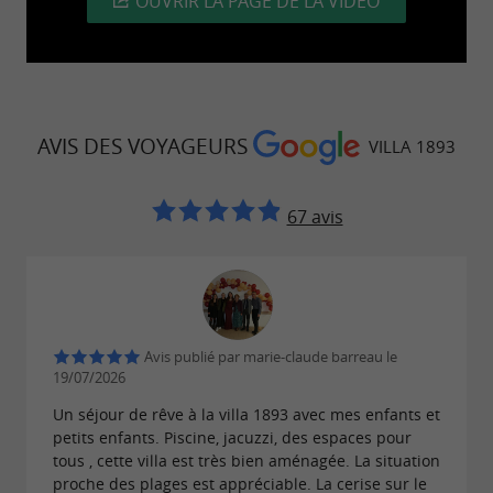
Jeux de société et cartes
OUVRIR LA PAGE DE LA VIDÉO
Privés à la maison :
4 places de parking ;
AVIS DES VOYAGEURS
VILLA 1893
1 jardinet autour de la piscine 80 m²
67 avis
Accueil propriétaires personnalisé.
Services à la location :
Avis publié par marie-claude barreau le
19/07/2026
Draps & serviettes ;
Un séjour de rêve à la villa 1893 avec mes enfants et
Linge de maison ;
petits enfants. Piscine, jacuzzi, des espaces pour
tous , cette villa est très bien aménagée. La situation
Babysitting ;
proche des plages est appréciable. La cerise sur le