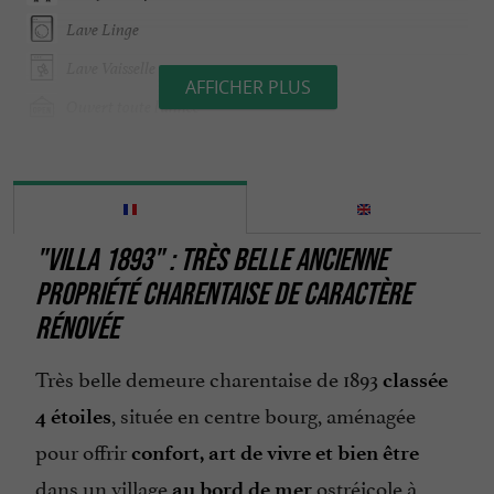
Lave Linge
Lave Vaisselle
AFFICHER PLUS
Ouvert toute l'année
Parking
Ping pong
Piscine chauffée
"VILLA 1893" : TRÈS BELLE ANCIENNE
Sèche Linge
PROPRIÉTÉ CHARENTAISE DE CARACTÈRE
Terrasse
RÉNOVÉE
Télévision : oui
Très belle demeure charentaise de 1893
classée
, située en centre bourg, aménagée
4 étoiles
pour offrir
confort, art de vivre et bien être
dans un village
ostréicole à
au bord de mer