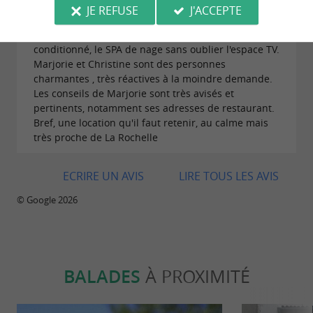
Oliviers. La maison est très bien agencée, très
JE REFUSE
J'ACCEPTE
propre et très spacieuse. En cette semaine de
canicule, nous avons particulièrement apprécié l'air
conditionné, le SPA de nage sans oublier l'espace TV.
Marjorie et Christine sont des personnes
charmantes , très réactives à la moindre demande.
Les conseils de Marjorie sont très avisés et
pertinents, notamment ses adresses de restaurant.
Bref, une location qu'il faut retenir, au calme mais
très proche de La Rochelle
ECRIRE UN AVIS
LIRE TOUS LES AVIS
© Google 2026
BALADES
À PROXIMITÉ