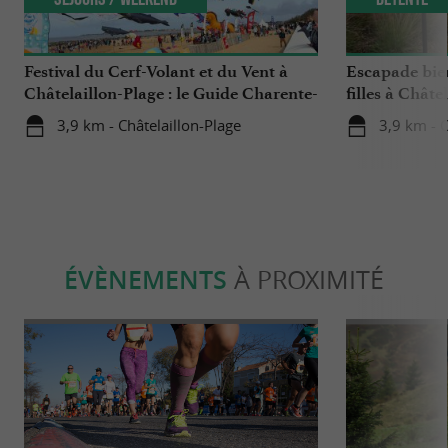
Festival du Cerf-Volant et du Vent à
Escapade bien
Châtelaillon-Plage : le Guide Charente-
filles à Châte
Maritime a testé pour vous !
3,9 km - Châtelaillon-Plage
3,9 km - C
ÉVÈNEMENTS
À PROXIMITÉ