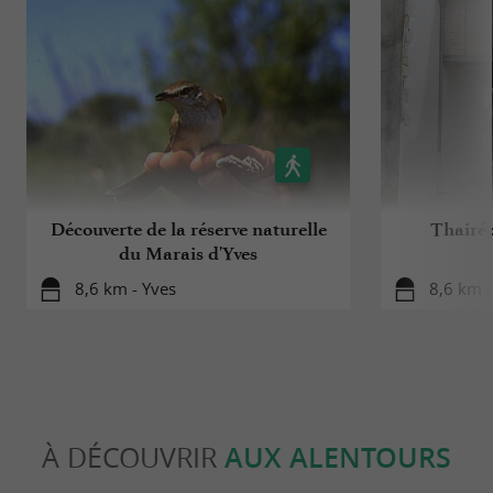
Découverte de la réserve naturelle
Thairé 
du Marais d'Yves
8,6 km - Yves
8,6 km -
À DÉCOUVRIR
AUX ALENTOURS