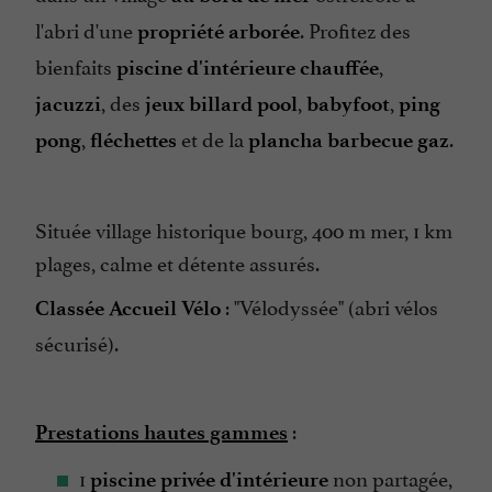
l'abri d'une
. Profitez des
propriété arborée
bienfaits
,
piscine d'intérieure chauffée
, des
,
,
jacuzzi
jeux billard pool
babyfoot
ping
,
et de la
.
pong
fléchettes
plancha barbecue gaz
Située village historique bourg, 400 m mer, 1 km
plages, calme et détente assurés.
: "Vélodyssée" (abri vélos
Classée Accueil Vélo
sécurisé).
:
Prestations hautes gammes
1
non partagée,
piscine privée d'intérieure