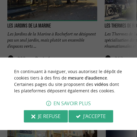
Les jardins de la marine
Les Thermes de R
Les Jardins de la Marine à Rochefort ne désignent
Les Thermes de Ro
pas un seul jardin, mais plutôt un ensemble
spécialisation dan
d'espaces verts ...
rhumatismales et .
322 m - Rochefort
367 m - R
En continuant à naviguer, vous autorisez le dépôt de
cookies tiers à des fins de
mesure d'audience
.
Certaines pages du site proposent des
vidéos
dont
les plateformes déposent également des cookies.
EN SAVOIR PLUS
NOUS AVONS TESTÉ
POUR VOUS
JE REFUSE
J'ACCEPTE