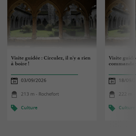
Visite guidée : Circulez, il n'y a rien
Visite guid
à boire !
commandant
03/09/2026
18/09/
213 m - Rochefort
222 m -
Culture
Culture