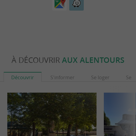
À DÉCOUVRIR
AUX ALENTOURS
Découvrir
S'informer
Se loger
Se r