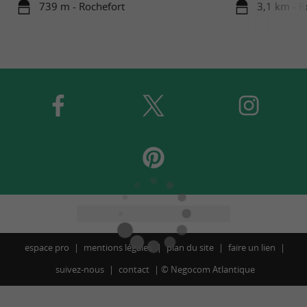
739 m - Rochefort
3,1 km - R
espace pro
mentions légales
plan du site
faire un lien
suivez-nous
contact
©
Negocom Atlantique