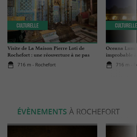
Culturelle
Culturell
Visite de La Maison Pierre Loti de
Oceana Lumina
Rochefort : une réouverture à ne pas
improbable à 
manquer
716 m - Rochefort
716 m - R
ÉVÈNEMENTS
À ROCHEFORT