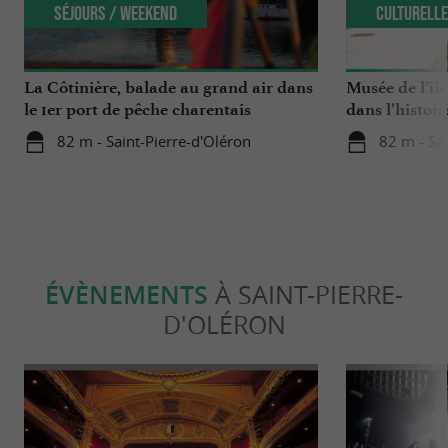
Séjours / Weekend
Culturell
La Côtinière, balade au grand air dans
Musée de l’îl
le 1er port de pêche charentais
dans l’histoir
82 m - Saint-Pierre-d'Oléron
82 m - Sa
ÉVÈNEMENTS
À SAINT-PIERRE-
D'OLÉRON