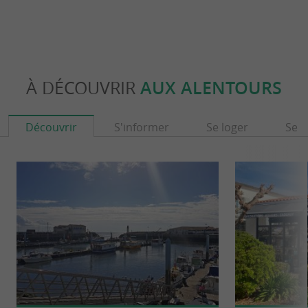
À DÉCOUVRIR
AUX ALENTOURS
Découvrir
S'informer
Se loger
Se r