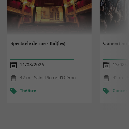
Spectacle de rue - Bal(les)
Concert au 
11/08/2026
13/08/
42 m - Saint-Pierre-d'Oléron
42 m - S
Théâtre
Concert