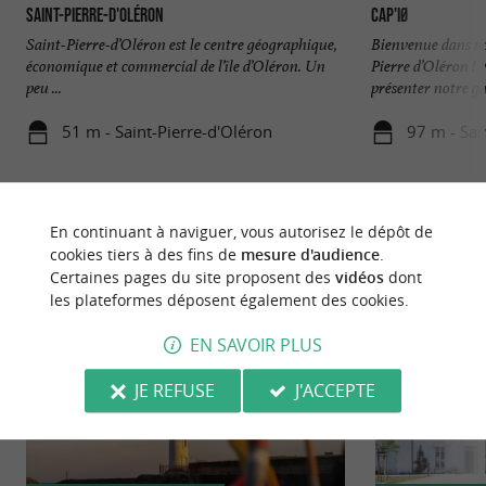
Saint-Pierre-d'Oléron
CAP'IØ
Saint-Pierre-d’Oléron est le centre géographique,
Bienvenue dans no
économique et commercial de l’île d’Oléron. Un
Pierre d’Oléron !
peu ...
présenter notre g
51 m - Saint-Pierre-d'Oléron
97 m - Sai
En continuant à naviguer, vous autorisez le dépôt de
cookies tiers à des fins de
mesure d'audience
.
Certaines pages du site proposent des
vidéos
dont
NOUS AVONS TESTÉ
POUR VOUS
les plateformes déposent également des cookies.
EN SAVOIR PLUS
JE REFUSE
J'ACCEPTE