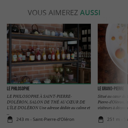
VOUS AIMEREZ
AUSSI
Le Philosophe
Le Grand-Pierre
LE PHILOSOPHE À SAINT-PIERRE-
Situé au cœur du
D'OLÉRON, SALON DE THÉ AU CŒUR DE
Pierre-d'Oléron, l
L'ÎLE D'OLÉRON Une adresse dédiée au calme et
visiteurs à découvr
...
243 m - Saint-Pierre-d'Oléron
251 m - Sa